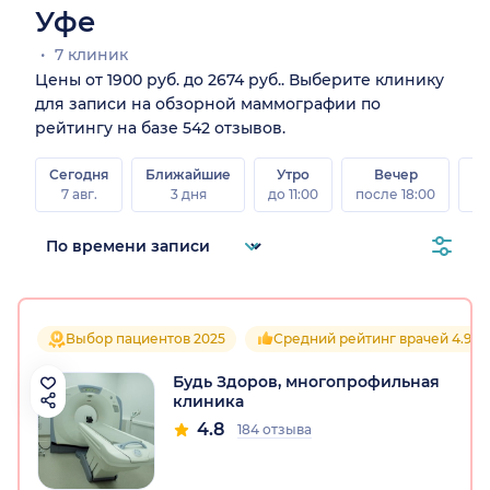
Уфе
7 клиник
Цены от 1900 руб. до 2674 руб.. Выберите клинику
для записи на обзорной маммографии по
рейтингу на базе 542 отзывов.
Сегодня
Ближайшие
Утро
Вечер
В
7 авг.
3 дня
до 11:00
после 18:00
8 а
Выбор пациентов 2025
Средний рейтинг врачей 4.9
Будь Здоров, многопрофильная
клиника
4.8
184 отзыва