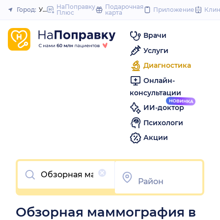
to
НаПоправку
Подарочная
Город:
Уфа
Приложение
Кли
Плюс
карта
Закрыть
content
Врачи
Услуги
Диагностика
Онлайн-
консультации
ИИ-доктор
Психологи
Акции
Очистить
Обзорная маммография в