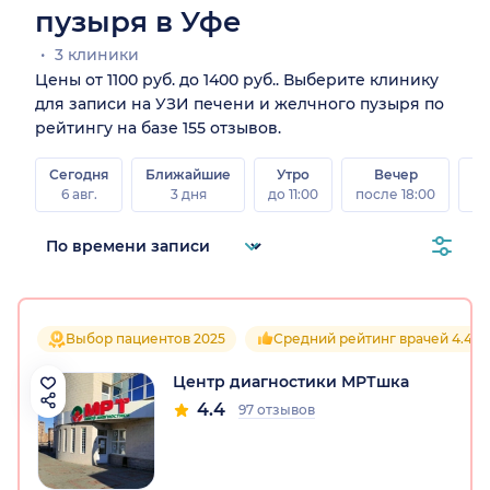
пузыря в Уфе
3 клиники
Цены от 1100 руб. до 1400 руб.. Выберите клинику
для записи на УЗИ печени и желчного пузыря по
рейтингу на базе 155 отзывов.
Сегодня
Ближайшие
Утро
Вечер
В
6 авг.
3 дня
до 11:00
после 18:00
8 а
Выбор пациентов 2025
Средний рейтинг врачей 4.4
Центр диагностики МРТшка
4.4
97 отзывов