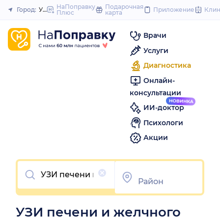
to
НаПоправку
Подарочная
Город:
Уфа
Приложение
Кли
Плюс
карта
Закрыть
content
Врачи
Услуги
Диагностика
Онлайн-
консультации
ИИ-доктор
Психологи
Акции
Очистить
УЗИ печени и желчного