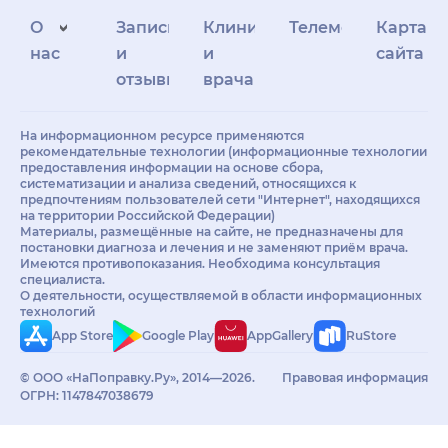
О
Запись
Клиникам
Телемедицина
Карта
нас
и
и
сайта
отзывы
врачам
На информационном ресурсе применяются
рекомендательные технологии (информационные технологии
предоставления информации на основе сбора,
систематизации и анализа сведений, относящихся к
предпочтениям пользователей сети "Интернет", находящихся
на территории Российской Федерации)
Материалы, размещённые на сайте, не предназначены для
постановки диагноза и лечения и не заменяют приём врача.
Имеются противопоказания. Необходима консультация
специалиста.
О деятельности, осуществляемой в области информационных
технологий
App Store
Google Play
AppGallery
RuStore
© ООО «НаПоправку.Ру», 2014—2026.
Правовая информация
ОГРН: 1147847038679