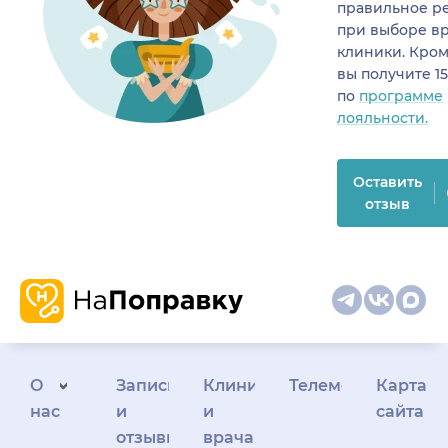
правильное р
при выборе в
клиники. Кром
вы получите 1
по
программе
лояльности.
Оставить
отзыв
О
Запись
Клиникам
Телемедицина
Карта
нас
и
и
сайта
отзывы
врачам