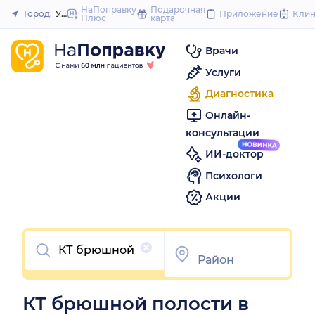
to
НаПоправку
Подарочная
Город:
Уфа
Приложение
Кли
Плюс
карта
Закрыть
content
Врачи
Услуги
Диагностика
Онлайн-
консультации
ИИ-доктор
Психологи
Акции
Очистить
КТ брюшной полости в