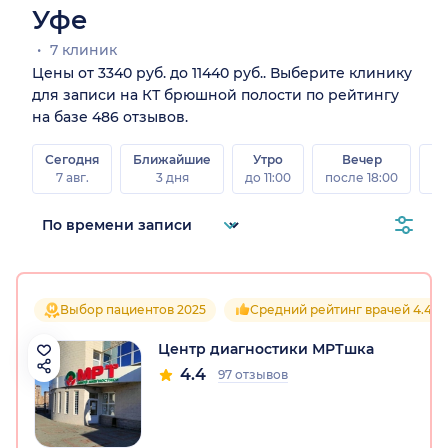
Уфе
7 клиник
Цены от 3340 руб. до 11440 руб.. Выберите клинику
для записи на КТ брюшной полости по рейтингу
на базе 486 отзывов.
Сегодня
Ближайшие
Утро
Вечер
В
7 авг.
3 дня
до 11:00
после 18:00
8 а
Выбор пациентов 2025
Средний рейтинг врачей 4.4
Центр диагностики МРТшка
4.4
97 отзывов