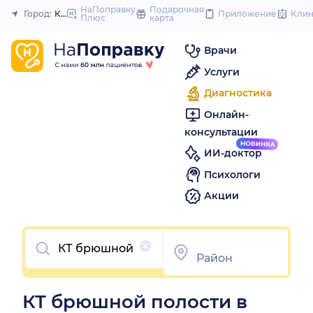
to
НаПоправку
Подарочная
Город:
Красноярск
Приложение
Кли
Плюс
карта
Закрыть
content
Врачи
Услуги
Диагностика
Онлайн-
консультации
ИИ-доктор
Психологи
Акции
Очистить
КТ брюшной полости в