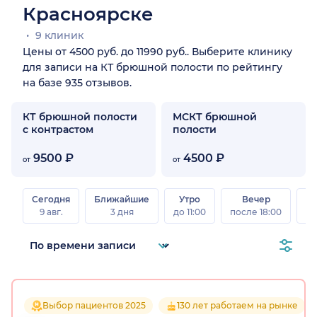
Красноярске
9 клиник
Цены от 4500 руб. до 11990 руб.. Выберите клинику
для записи на КТ брюшной полости по рейтингу
на базе 935 отзывов.
КТ брюшной полости
МСКТ брюшной
с контрастом
полости
9500 ₽
4500 ₽
от
от
Сегодня
Ближайшие
Утро
Вечер
В
9 авг.
3 дня
до 11:00
после 18:00
8 а
Выбор пациентов 2025
130 лет работаем на рынке