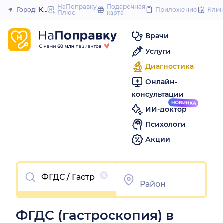
to
НаПоправку
Подарочная
Город:
Красноярск
Приложение
Кли
Плюс
карта
Закрыть
content
Врачи
Услуги
Диагностика
Онлайн-
консультации
ИИ-доктор
Психологи
Акции
Очистить
ФГДС (гастроскопия) в