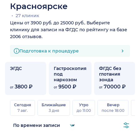
Красноярске
27 клиник
Цены от 3900 руб. до 25000 руб.. Выберите
клинику для записи на ФГДС по рейтингу на базе
2006 отзывов.
Подготовка к процедуре
ЭГДС
Гастроскопия
ФГДС без
под
глотания
наркозом
зонда
3800 ₽
9500 ₽
70000 ₽
от
от
от
Сегодня
Ближайшие
Утро
Вечер
В
7 авг.
3 дня
до 11:00
после 18:00
8 а