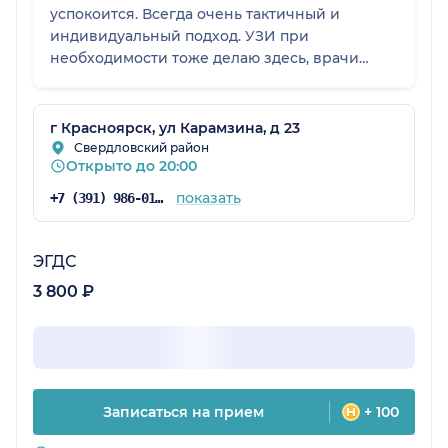
успокоится. Всегда очень тактичный и
индивидуальный подход. УЗИ при
необходимости тоже делаю здесь, врачи
профессионалы. В клинике чисто,
расположена в удобном месте,
администраторы приветливые, не раз шли на
г Красноярск, ул Карамзина, д 23
встречу. Дата отзыва 30.05.2024: Врачи
Свердловский район
Открыто до 20:00
профессионально подошли, дали время
успокоится, и сделали хорошее ЭКГ, быстро
показать
+7 (391) 986-01-59
расшифровали, никаких проблем не
возникло.
ЭГДС
3 800 ₽
Записаться на прием
+ 100