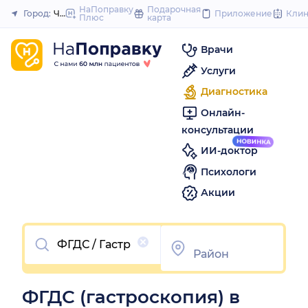
to
НаПоправку
Подарочная
Город:
Челябинск
Приложение
Кли
Плюс
карта
Закрыть
content
Врачи
Услуги
Диагностика
Онлайн-
консультации
ИИ-доктор
Психологи
Акции
Очистить
ФГДС (гастроскопия) в