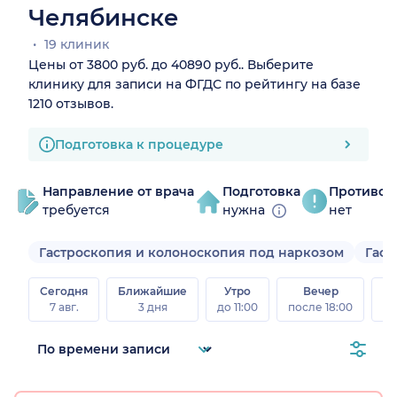
Челябинске
19 клиник
Цены от 3800 руб. до 40890 руб.. Выберите
клинику для записи на ФГДС по рейтингу на базе
1210 отзывов.
Подготовка к процедуре
Направление от врача
Подготовка
Противоп
требуется
нужна
нет
Гастроскопия и колоноскопия под наркозом
Гаст
Сегодня
Ближайшие
Утро
Вечер
В
7 авг.
3 дня
до 11:00
после 18:00
8 а