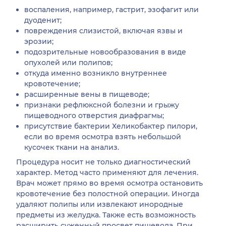
воспаления, например, гастрит, эзофагит или
дуоденит;
повреждения слизистой, включая язвы и
эрозии;
подозрительные новообразования в виде
опухолей или полипов;
откуда именно возникло внутреннее
кровотечение;
расширенные вены в пищеводе;
признаки рефлюксной болезни и грыжу
пищеводного отверстия диафрагмы;
присутствие бактерии Хеликобактер пилори,
если во время осмотра взять небольшой
кусочек ткани на анализ.
Процедура носит не только диагностический
характер. Метод часто применяют для лечения.
Врач может прямо во время осмотра остановить
кровотечение без полостной операции. Иногда
удаляют полипы или извлекают инородные
предметы из желудка. Также есть возможность
расширить суженный просвет пищевода. При