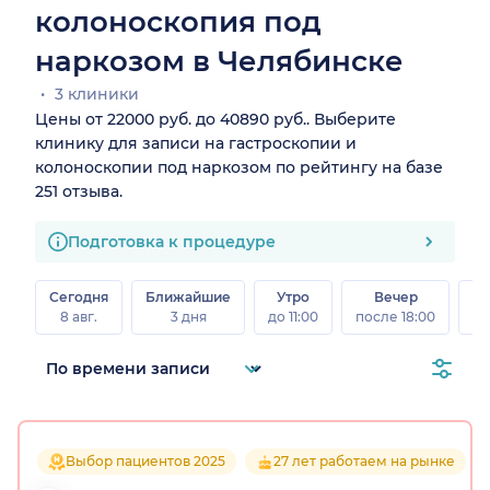
колоноскопия под
наркозом в Челябинске
3 клиники
Цены от 22000 руб. до 40890 руб.. Выберите
клинику для записи на гастроскопии и
колоноскопии под наркозом по рейтингу на базе
251 отзыва.
Подготовка к процедуре
Сегодня
Ближайшие
Утро
Вечер
В
8 авг.
3 дня
до 11:00
после 18:00
8 а
Выбор пациентов 2025
27 лет работаем на рынке