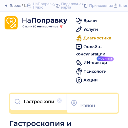
to
НаПоправку
Подарочная
Город:
Челябинск
Приложение
Кли
Плюс
карта
Закрыть
content
Врачи
Услуги
Диагностика
Онлайн-
консультации
ИИ-доктор
Психологи
Акции
Очистить
Гастроскопия и