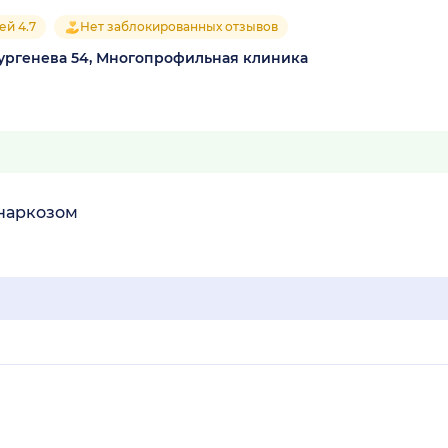
ей 4.7
Нет заблокированных отзывов
Тургенева 54, Многопрофильная клиника
 наркозом