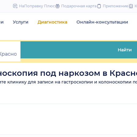
to
НаПоправку Плюс
Подарочная карта
Приложение
content
чи
Услуги
Диагностика
Онлайн-консультации
Найти
носкопия под наркозом в Крас
рите клинику для записи на гастроскопии и колоноскопии п