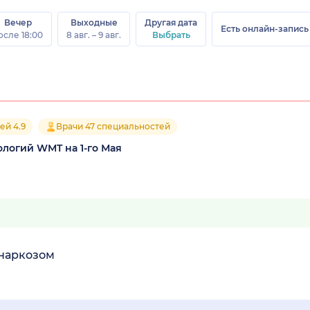
Вечер
Выходные
Другая дата
Есть онлайн-запись
осле 18:00
8 авг. – 9 авг.
Выбрать
ей 4.9
Врачи 47 специальностей
логий WMT на 1-го Мая
 наркозом