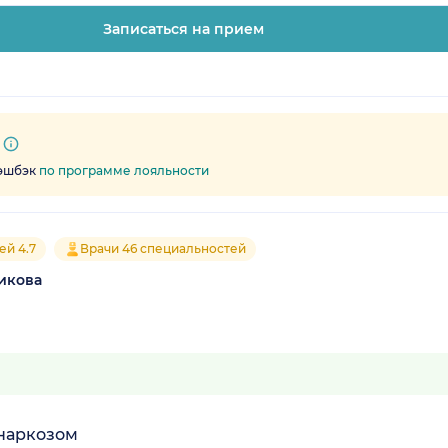
Записаться на прием
кэшбэк
по программе лояльности
ей 4.7
Врачи 46 специальностей
икова
 наркозом