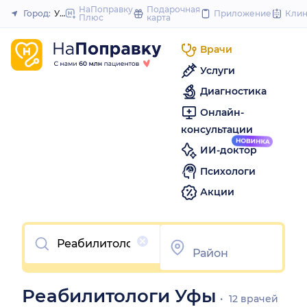
to
НаПоправку
Подарочная
Город:
Уфа
Приложение
Кли
Плюс
карта
Закрыть
content
Врачи
Услуги
Диагностика
Онлайн-
консультации
ИИ-доктор
Психологи
Акции
Очистить
Реабилитологи Уфы
12 врачей