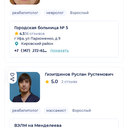
реабилитолог
невролог
Взрослый
Городская больница № 5
4.3
36 отзывов
г Уфа, ул Пархоменко, д 9
Кировский район
показать
+7 (347) 272-61-20
Гизитдинов Руслан Рустемович
5.0
2 отзыва
реабилитолог
массажист
Взрослый
ВЭЛМ на Менделеева