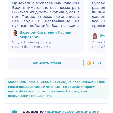
Приехали с воспаленным коленом.
Бусову
Врач внимательно все посмотрел.
разложила
Выкачал жидкость скопившуюся в
лишних н
нем. Провели несколько анализов.
давление,
Без воды и навязывание не
все боли
нужных действий. Все по факту.
предыдуще
Назначил лечение которое
назначила
Вахитов-Ковалевич Руслан
надеюсь поможет. Повезло что
а от нача
Бусова
Маратович
именно он коленями занимается.
завершени
Услуга: Прием ортопеда
Услуга: При
Визитом остались довольны. Даже
добрая,в
Прием был в мае 2026 г.
Прием был в 
дал купон со скидкой на
главно
следующий визит.
прислушив
лечение,п
этого врач
Написать отзыв
+ 150
Материалы, размещённые на сайте, не предназначены для
постановки диагноза и лечения и не заменяют приём
врача. Имеются противопоказания. Необходима
консультация специалиста.
Проверено
медицинской редакцией