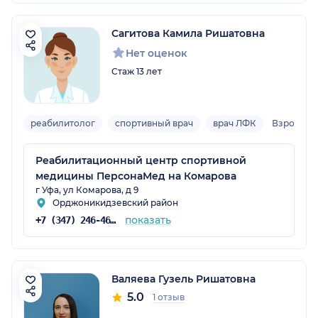
Сагитова Камила Ришатовна
Нет оценок
Стаж 13 лет
реабилитолог
спортивный врач
врач ЛФК
Взрослый
Реабилитационный центр спортивной
медицины ПерсонаМед на Комарова
г Уфа, ул Комарова, д 9
Орджоникидзевский район
показать
+7 (347) 246-46-26
Валяева Гузель Ришатовна
5.0
1 отзыв