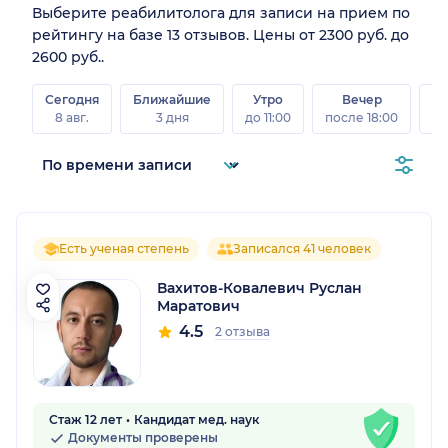
Выберите реабилитолога для записи на прием по
рейтингу на базе 13 отзывов. Цены от 2300 руб. до
2600 руб..
Сегодня
Ближайшие
Утро
Вечер
В
8 авг.
3 дня
до 11:00
после 18:00
8 а
Есть ученая степень
Записался 41 человек
Вахитов-Ковалевич Руслан
Маратович
4.5
2 отзыва
Стаж 12 лет
Кандидат мед. наук
Документы проверены