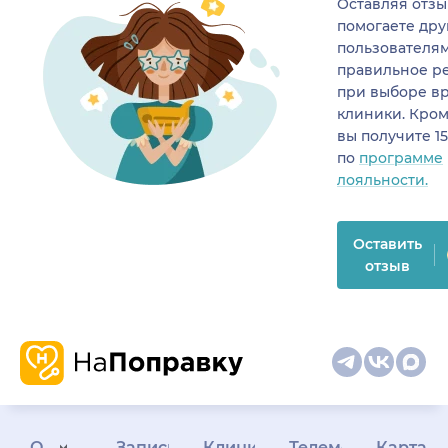
Оставляя отзы
помогаете др
пользователя
правильное р
при выборе в
клиники. Кром
вы получите 1
по
программе
лояльности.
Оставить
отзыв
О
Запись
Клиникам
Телемедицина
Карта