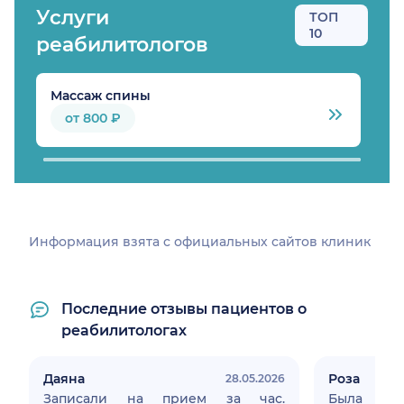
Услуги
ТОП
10
реабилитологов
Массаж спины
Л
от 800 ₽
Информация взята c официальных сайтов клиник
Последние отзывы пациентов о
реабилитологах
Даяна
Роза
28.05.2026
Записали на прием за час.
Была рад