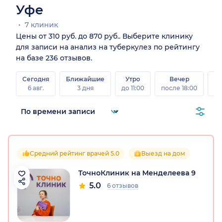
Уфе
7 клиник
Цены от 310 руб. до 870 руб.. Выберите клинику
для записи на анализ на туберкулез по рейтингу
на базе 236 отзывов.
Сегодня
Ближайшие
Утро
Вечер
В
6 авг.
3 дня
до 11:00
после 18:00
8 а
Средний рейтинг врачей 5.0
Выезд на дом
ТочноКлиник на Менделеева 9
5.0
6 отзывов