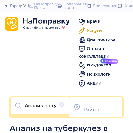
to
НаПоправку
Подарочная
Город:
Уфа
Приложение
Кли
Плюс
карта
Закрыть
content
Врачи
Услуги
Диагностика
Онлайн-
консультации
ИИ-доктор
Психологи
Акции
Очистить
Анализ на туберкулез в