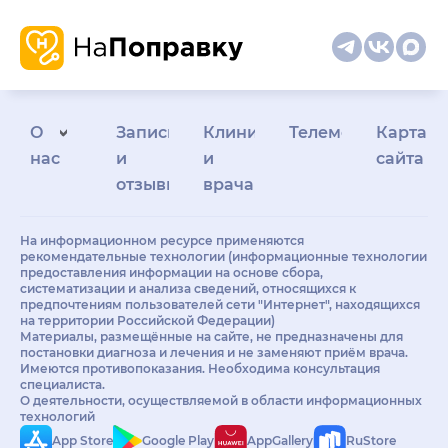
О
Запись
Клиникам
Телемедицина
Карта
нас
и
и
сайта
отзывы
врачам
На информационном ресурсе применяются
рекомендательные технологии (информационные технологии
предоставления информации на основе сбора,
систематизации и анализа сведений, относящихся к
предпочтениям пользователей сети "Интернет", находящихся
на территории Российской Федерации)
Материалы, размещённые на сайте, не предназначены для
постановки диагноза и лечения и не заменяют приём врача.
Имеются противопоказания. Необходима консультация
специалиста.
О деятельности, осуществляемой в области информационных
технологий
App Store
Google Play
AppGallery
RuStore