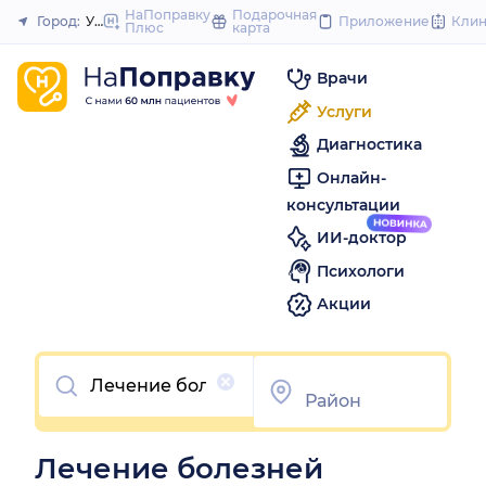
to
НаПоправку
Подарочная
Город:
Уфа
Приложение
Кли
Плюс
карта
Закрыть
content
Врачи
Услуги
Диагностика
Онлайн-
консультации
ИИ-доктор
Психологи
Акции
Очистить
Лечение болезней