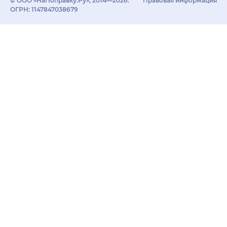
© ООО «НаПоправку.Ру», 2014—2026.
Правовая информация
ОГРН: 1147847038679