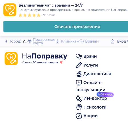
1
2
3
4
5
to
Безлимитный чат с врачами — 24/7
Закрыть
Консультируйтесь с проверенными врачами в приложении НаПоправк
content
~30.5 тыс.
Скачать приложение
Подарочная
Город:
Углич
Клиникам
Врачам
Вход 
карта
Врачи
Услуги
Диагностика
Онлайн-
консультации
ИИ-доктор
Психологи
Акции