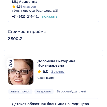
МЦ Авиценна
4.5
8 отзывов
г Ульяновск, ул Радищева, д 31
показать
+7 (842) 244-49-69
Стоимость приёма
2 500 ₽
Долонова Екатерина
Искандаревна
5.0
2 отзыва
Стаж 16 лет
эпилептолог
невролог
Взрослый, детский
Детская областная больница на Радищева