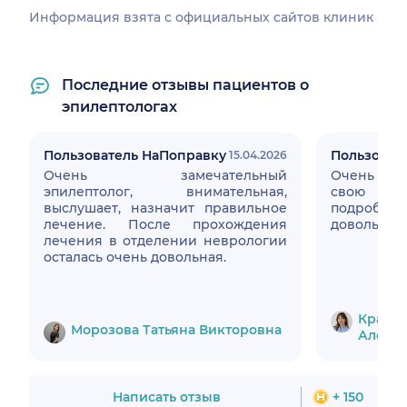
Информация взята c официальных сайтов клиник
Последние отзывы пациентов о
эпилептологах
Пользователь НаПоправку
Пользоват
15.04.2026
Очень замечательный
Очень вн
эпилептолог, внимательная,
свою ра
выслушает, назначит правильное
подробно 
лечение. После прохождения
довольные.
лечения в отделении неврологии
осталась очень довольная.
Крайно
Морозова Татьяна Викторовна
Алекс
Написать отзыв
+ 150