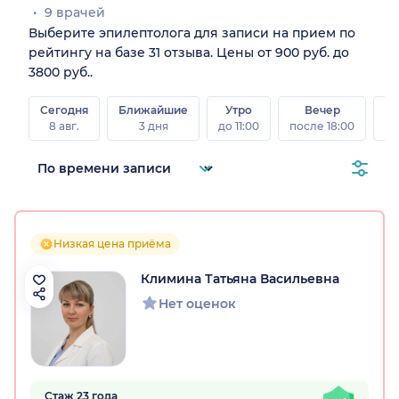
9 врачей
Выберите эпилептолога для записи на прием по
рейтингу на базе 31 отзыва. Цены от 900 руб. до
3800 руб..
Сегодня
Ближайшие
Утро
Вечер
В
8 авг.
3 дня
до 11:00
после 18:00
8 а
Низкая цена приёма
Климина Татьяна Васильевна
Нет оценок
Стаж 23 года