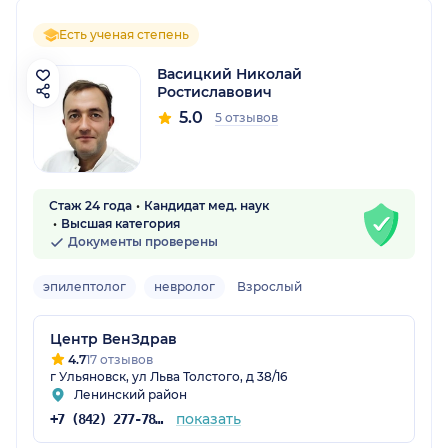
Есть ученая степень
Васицкий Николай
Ростиславович
5.0
5 отзывов
Стаж 24 года
Кандидат мед. наук
Высшая категория
Документы проверены
эпилептолог
невролог
Взрослый
Центр ВенЗдрав
4.7
17 отзывов
г Ульяновск, ул Льва Толстого, д 38/16
Ленинский район
показать
+7 (842) 277-78-88