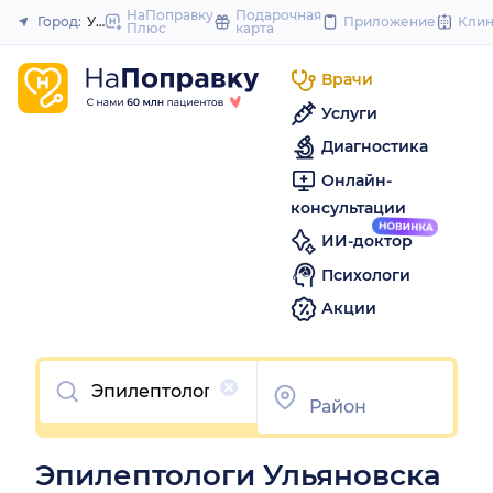
to
НаПоправку
Подарочная
Город:
Ульяновск
Приложение
Кли
Плюс
карта
Закрыть
content
Врачи
Услуги
Диагностика
Онлайн-
консультации
ИИ-доктор
Психологи
Акции
Очистить
Эпилептологи Ульяновска