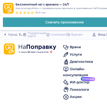
1
2
3
4
5
to
Безлимитный чат с врачами — 24/7
Закрыть
Консультируйтесь с проверенными врачами в приложении НаПоправк
content
~30.5 тыс.
Скачать приложение
Подарочная
Город:
Усть-Кишерть (село)
Клиникам
Врачам
Вход 
карта
Врачи
Услуги
Диагностика
Онлайн-
консультации
ИИ-доктор
Психологи
Акции