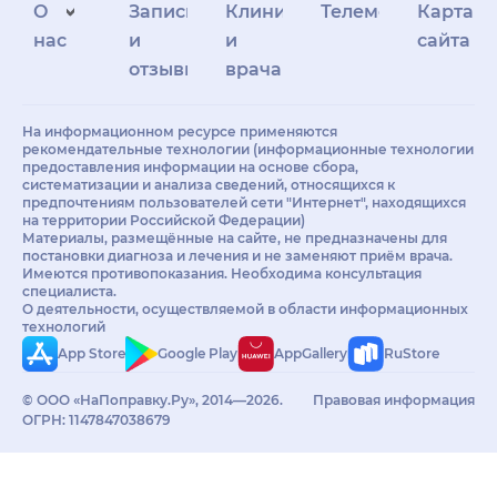
О
Запись
Клиникам
Телемедицина
Карта
нас
и
и
сайта
отзывы
врачам
На информационном ресурсе применяются
рекомендательные технологии (информационные технологии
предоставления информации на основе сбора,
систематизации и анализа сведений, относящихся к
предпочтениям пользователей сети "Интернет", находящихся
на территории Российской Федерации)
Материалы, размещённые на сайте, не предназначены для
постановки диагноза и лечения и не заменяют приём врача.
Имеются противопоказания. Необходима консультация
специалиста.
О деятельности, осуществляемой в области информационных
технологий
App Store
Google Play
AppGallery
RuStore
© ООО «НаПоправку.Ру», 2014—2026.
Правовая информация
ОГРН: 1147847038679