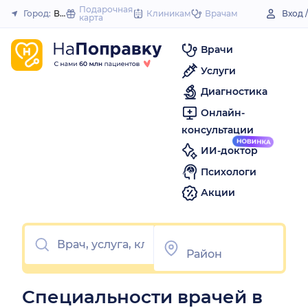
to
Подарочная
Город:
Великий Устюг
Клиникам
Врачам
Вход 
карта
Закрыть
content
Врачи
Услуги
Диагностика
Онлайн-
консультации
ИИ-доктор
Психологи
Акции
Специальности врачей в