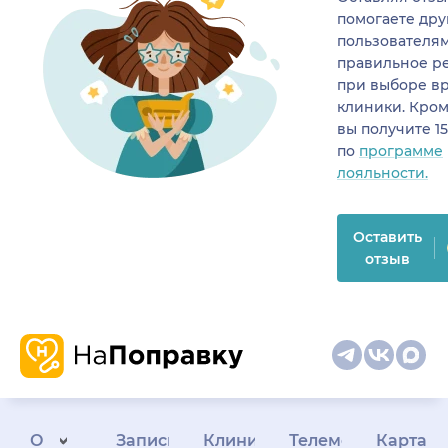
помогаете др
пользователя
правильное р
при выборе в
клиники. Кром
вы получите 1
по
программе
лояльности.
Оставить
отзыв
О
Запись
Клиникам
Телемедицина
Карта