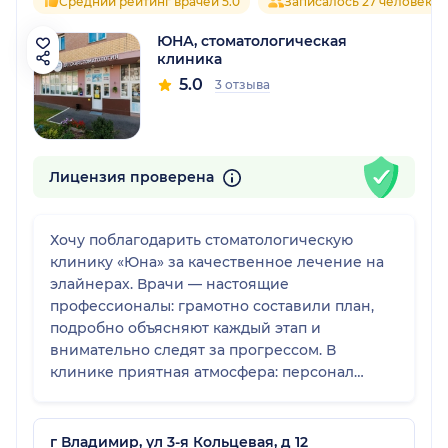
Средний рейтинг врачей 5.0
Записалось 27 человек
ЮНА, стоматологическая
клиника
5.0
3 отзыва
Лицензия проверена
Хочу поблагодарить стоматологическую
клинику «Юна» за качественное лечение на
элайнерах. Врачи — настоящие
профессионалы: грамотно составили план,
подробно объясняют каждый этап и
внимательно следят за прогрессом. В
клинике приятная атмосфера: персонал
приветливый, оборудование современное,
всё организовано чётко — без лишнего
стресса. Уже заметны первые
г Владимир, ул 3-я Кольцевая, д 12