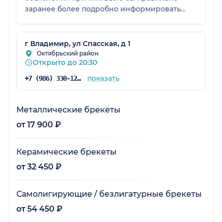
заранее более подробно информировать
пациентов о стоимости услуг, чтобы не
оказываться в неловкой ситуации на месте.
Оценка: 5 из 5, с пожеланием улучшить
г Владимир, ул Спасская, д 1
прозрачность расчётов.
Октябрьский район
Открыто до 20:30
показать
+7 (986) 330-12-95
Металлические брекеты
от 17 900 ₽
Керамические брекеты
от 32 450 ₽
Самолигирующие / безлигатурные брекеты
от 54 450 ₽