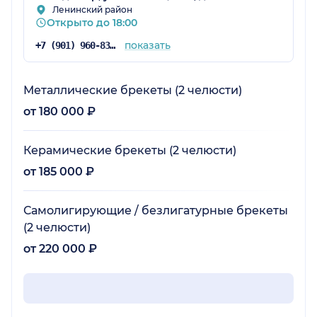
положительные изменения: улыбка
Ленинский район
Открыто до 18:00
постепенно становится ровнее. Большое
спасибо команде «Юны» за профессионализм
показать
+7 (901) 960-83-56
и чуткость! Однозначно буду рекомендовать
клинику знакомым.
Металлические брекеты (2 челюсти)
от 180 000 ₽
Керамические брекеты (2 челюсти)
от 185 000 ₽
Самолигирующие / безлигатурные брекеты
(2 челюсти)
от 220 000 ₽