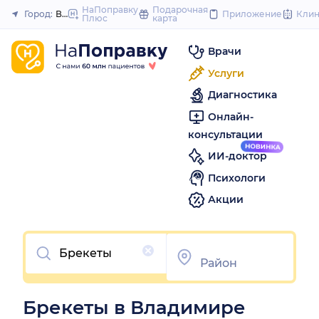
to
НаПоправку
Подарочная
Город:
Владимир
Приложение
Кли
Плюс
карта
Закрыть
content
Врачи
Услуги
Диагностика
Онлайн-
консультации
ИИ-доктор
Психологи
Акции
Очистить
Брекеты в Владимире