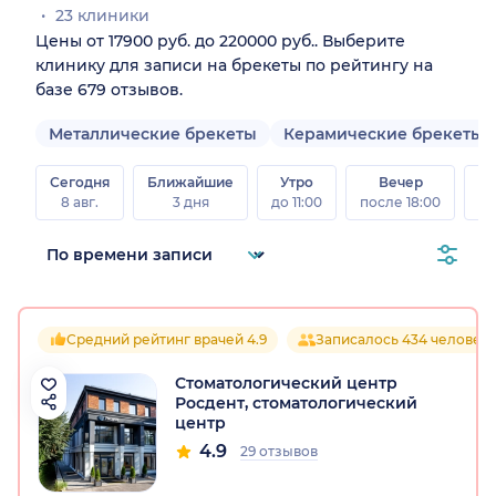
23 клиники
Цены от 17900 руб. до 220000 руб.. Выберите
клинику для записи на брекеты по рейтингу на
базе 679 отзывов.
Металлические брекеты
Керамические брекеты
Сегодня
Ближайшие
Утро
Вечер
В
8 авг.
3 дня
до 11:00
после 18:00
8 а
Средний рейтинг врачей 4.9
Записалось 434 человек
Стоматологический центр
Росдент, стоматологический
центр
4.9
29 отзывов