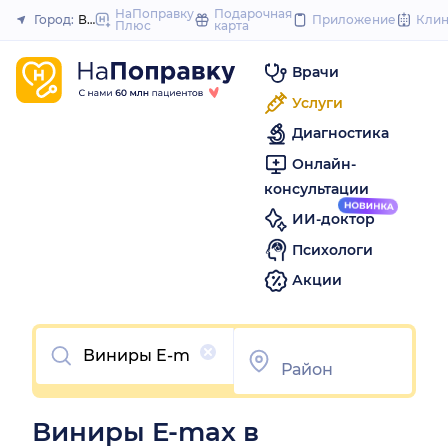
to
НаПоправку
Подарочная
Город:
Владимир
Приложение
Кли
Плюс
карта
Закрыть
content
Врачи
Услуги
Диагностика
Онлайн-
консультации
ИИ-доктор
Психологи
Акции
Очистить
Виниры E-max в