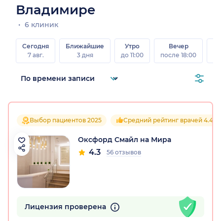
Владимире
6 клиник
Сегодня
Ближайшие
Утро
Вечер
В
7 авг.
3 дня
до 11:00
после 18:00
8 а
Выбор пациентов 2025
Средний рейтинг врачей 4.4
Оксфорд Смайл на Мира
4.3
56 отзывов
Лицензия проверена