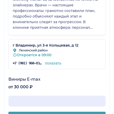
элайнерах. Врачи — настоящие
профессионалы: грамотно составили план,
подробно объясняют каждый этап и
внимательно следят за прогрессом. В
клинике приятная атмосфера: персонал
приветливый, оборудование современное,
всё организовано чётко — без лишнего
стресса. Уже заметны первые
г Владимир, ул 3-я Кольцевая, д 12
положительные изменения: улыбка
Ленинский район
Откроется в 09:00
постепенно становится ровнее. Большое
спасибо команде «Юны» за профессионализм
показать
+7 (901) 960-83-56
и чуткость! Однозначно буду рекомендовать
клинику знакомым.
Виниры E-max
от 30 000 ₽