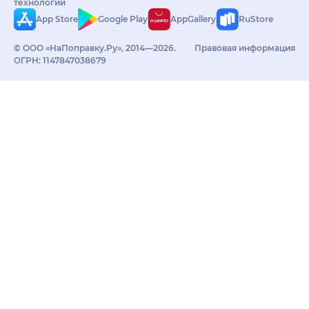
технологий
App Store
Google Play
AppGallery
RuStore
© ООО «НаПоправку.Ру», 2014—2026.
Правовая информация
ОГРН: 1147847038679