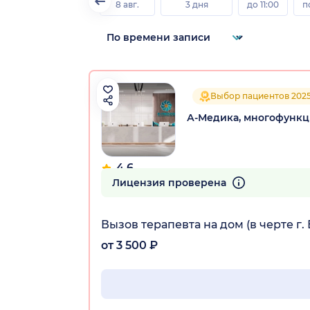
8 авг.
3 дня
до 11:00
п
Выбор пациентов 202
А-Медика, многофунк
4.6
286 отзывов
Лицензия проверена
Вызов терапевта на дом (в черте г
от 3 500 ₽