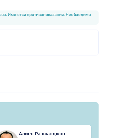
рача. Имеются противопоказания. Необходима
Алиев Равшанджон
Мор