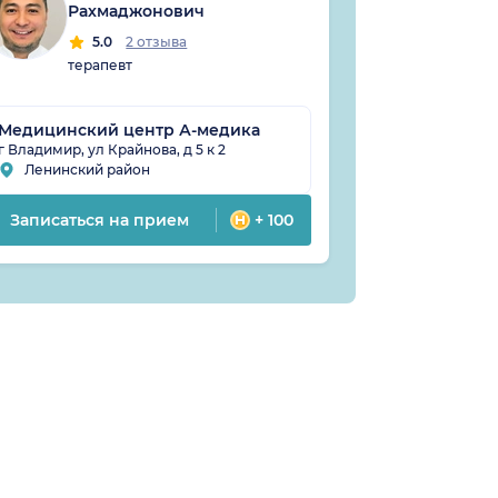
Рахмаджонович
5
тера
5.0
2 отзыва
терапевт
Медицинский центр А-медика
Клиника Де
г Владимир, ул Крайнова, д 5 к 2
г Владимир, ул
Ленинский район
Октябрьск
Записаться на прием
+ 100
Записатьс