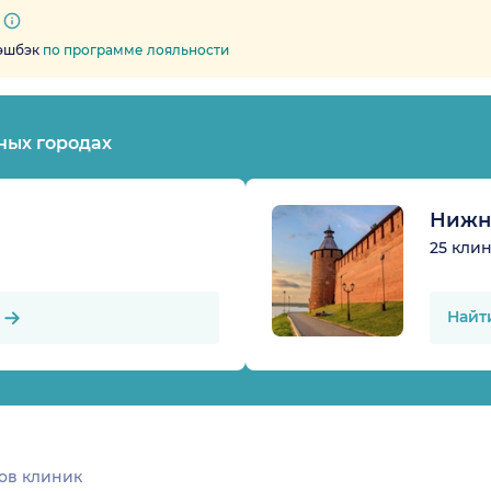
кэшбэк
по программе лояльности
ных городах
Нижн
25 кли
Найт
ов клиник