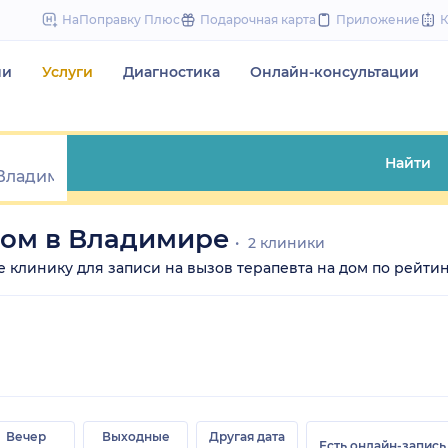
to
НаПоправку Плюс
Подарочная карта
Приложение
content
чи
Услуги
Диагностика
Онлайн-консультации
Найти
дом в Владимире
2 клиники
те клинику для записи на вызов терапевта на дом по рейтин
Вечер
Выходные
Другая дата
Есть онлайн-запись