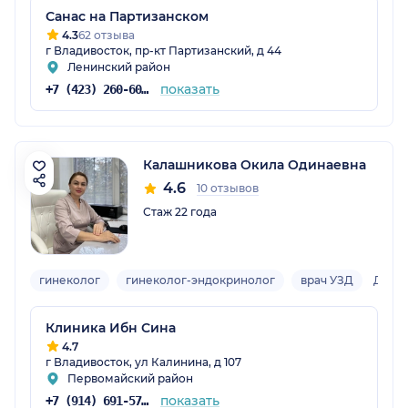
Санас на Партизанском
4.3
62 отзыва
г Владивосток, пр-кт Партизанский, д 44
Ленинский район
показать
+7 (423) 260-60-60
Калашникова Окила Одинаевна
4.6
10 отзывов
Стаж 22 года
гинеколог
гинеколог-эндокринолог
врач УЗД
Детс
Клиника Ибн Сина
4.7
г Владивосток, ул Калинина, д 107
Первомайский район
показать
+7 (914) 691-57-03