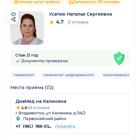
Низкая цена приёма
Записалось 39 человек
Усатюк Наталья Сергеевна
4.7
12 отзывов
Стаж 21 год
Документы проверены
гинеколог
гинеколог-эндокринолог
онкогинеколог
Места приёма (1/2):
ДиаМед на Калинина
4.6
49 отзывов
г Владивосток, ул Калинина, д 11А/2
Первомайский район
показать
+7 (901) 960-83-48