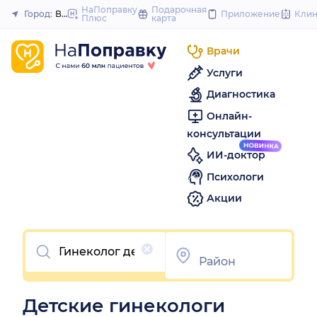
to
НаПоправку
Подарочная
Город:
Владивосток
Приложение
Кли
Плюс
карта
Закрыть
content
Врачи
Услуги
Диагностика
Онлайн-
консультации
ИИ-доктор
Психологи
Акции
Очистить
Детские гинекологи