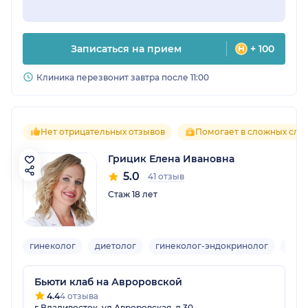
Записаться на прием
+ 100
Клиника перезвонит завтра после 11:00
Нет отрицательных отзывов
Помогает в сложных случ
Грицик Елена Ивановна
5.0
41 отзыв
Стаж 18 лет
гинеколог
диетолог
гинеколог-эндокринолог
нут
Бьюти клаб на Авроровской
4.4
4 отзыва
г Владивосток, ул Авроровская, д 30