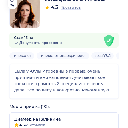
Казимирчак Алла Игоревна
4.3
12 отзывов
Стаж 13 лет
Документы проверены
гинеколог
гинеколог-эндокринолог
врач УЗД
урол
Была у Аллы Игоревны в первые, очень
приятная и внимательная , учитывает все
тонкости, грамотный специалист в своем
деле. Все по делу и конкретно. Рекомендую
Места приёма (1/2):
ДиаМед на Калинина
4.6
49 отзывов