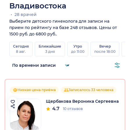
Владивостока
28 врачей
Выберите детского гинеколога для записи на
прием по рейтингу на базе 248 отзывов. Цены от
1500 руб. до 6800 руб..
Сегодня
Ближайшие
Утро
Вечер
В
8 авг.
3 дня
до 11:00
после 18:00
8 а
Низкая цена приёма
Записалось 33 человека
Щербакова Вероника Сергеевна
4.7
10 отзывов