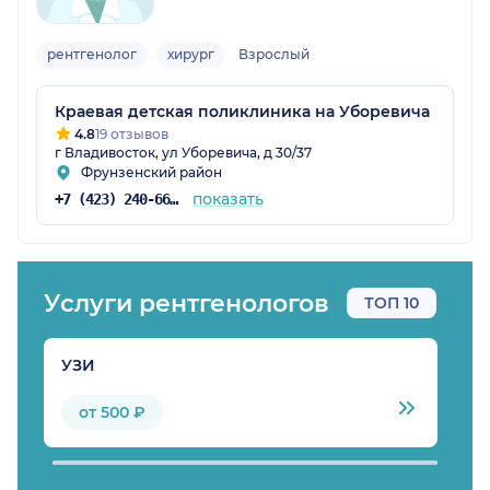
рентгенолог
хирург
Взрослый
Краевая детская поликлиника на Уборевича
4.8
19 отзывов
г Владивосток, ул Уборевича, д 30/37
Фрунзенский район
показать
+7 (423) 240-66-69
Услуги рентгенологов
ТОП 10
УЗИ
К
от 500 ₽