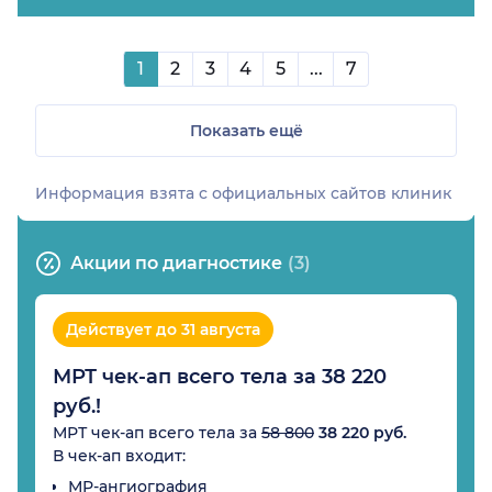
1
2
3
4
5
...
7
Показать ещё
Информация взята c официальных сайтов клиник
Акции по диагностике
(3)
Действует до 31 августа
МРТ чек-ап всего тела за 38 220
руб.!
МРТ чек-ап всего тела за
58 800
38 220 руб.
В чек-ап входит:
МР-ангиография