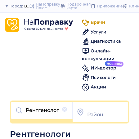
to
НаПоправку
Подарочная
Город:
Владивосток
Приложение
Кли
Плюс
карта
Закрыть
content
Врачи
Услуги
Диагностика
Онлайн-
консультации
ИИ-доктор
Психологи
Акции
Очистить
Рентгенологи