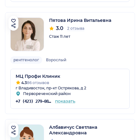
Пятова Ирина Витальевна
3.0
2 отзыва
Стаж 11 лет
рентгенолог
Взрослый
МЦ Профи Клиник
4.3
86 отзывов
г Владивосток, пр-кт Острякова, д 2
Первореченский район
показать
+7 (423) 279-08-92
Албавичус Светлана
Александровна