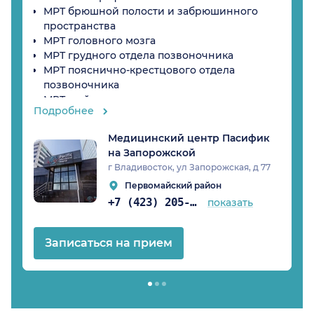
МРТ брюшной полости и забрюшинного
пространства
МРТ головного мозга
МРТ грудного отдела позвоночника
МРТ пояснично-крестцового отдела
позвоночника
МРТ шейного отдела позвоночника
Подробнее
МРТ малого таза (для женщин)
МРТ предстательной железы (для мужчин)
Медицинский центр Пасифик
Описание, запись на диск
на Запорожской
Консультация терапевта по результатам
г Владивосток, ул Запорожская, д 77
Первомайский район
+7 (423) 205-41-58
показать
Записаться на прием