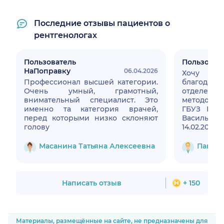
Последние отзывы пациентов о
рентгенологах
Пользователь
Пользоват
НаПоправку
06.04.2026
Хочу в
Профессионал высшей категории.
благода
Очень умный, грамотный,
отделения
внимательный специалист. Это
методов д
именно та категория врачей,
ГБУЗ ВКБ
перед которыми низко склоняют
Васильеви
голову
14.02.
стентир
сосудов
Масанина Татьяна Алексеевна
Павлов
больни
стентиров
мне для 
прост
Написать отзыв
+ 150
высококва
специали
приятно 
професс
Материалы, размещённые на сайте, не предназначены для