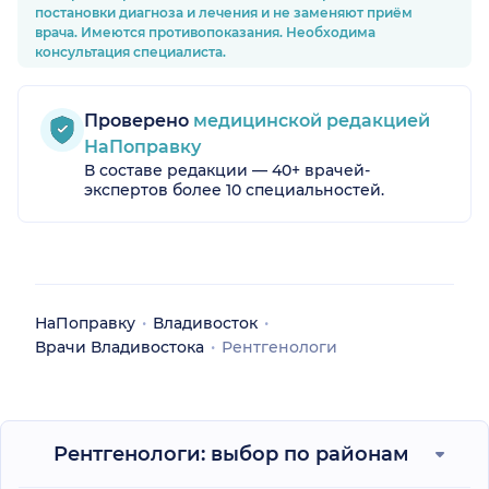
Андрея В
постановки диагноза и лечения и не заменяют приём
операции
врача. Имеются противопоказания. Необходима
Доктор п
консультация специалиста.
предст
возможны
понятно 
Проверено
медицинской редакцией
вопросы. 
постоянн
НаПоправку
самочувст
В составе редакции — 40+ врачей-
меня боли 
экспертов более 10 специальностей.
того, когд
после о
сильно нал
доктор Па
реанимац
перевязку
спас мою
НаПоправку
Владивосток
некроза.
Врачи Владивостока
Рентгенологи
пациентам 
искренне
А.В. 
квалифи
хирург
Рентгенологи: выбор по районам
человечес
Вам, Докто