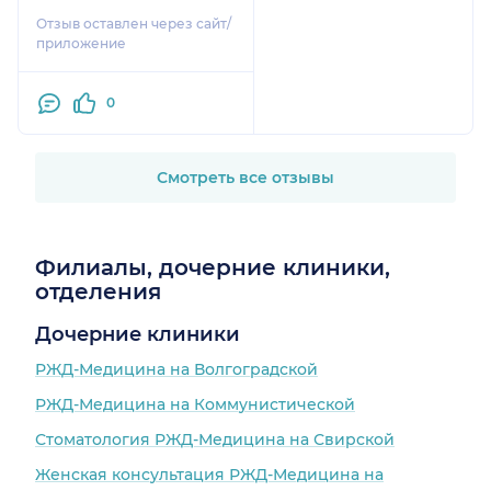
благодарных ей
Отзыв оставлен через сайт/
пациентов, к коим
приложение
теперь отнушусь и я
сама. Более чуткого и
0
грамотного
специалиста в области
дел сердечных
встречать не
Смотреть все отзывы
доводилось. Проводя
полную диагностику
заболевания ( холтер,
Филиалы, дочерние клиники,
узи сердца, анализы,
отделения
экг) Анна
Александровна смогла
Дочерние клиники
подобрать правильные
РЖД-Медицина на Волгоградской
препараты в нужных
пропорциях и
РЖД-Медицина на Коммунистической
назначить
Стоматология РЖД-Медицина на Свирской
периодичность их
приёма. Считаю, что
Женская консультация РЖД-Медицина на
благодаря опыту и