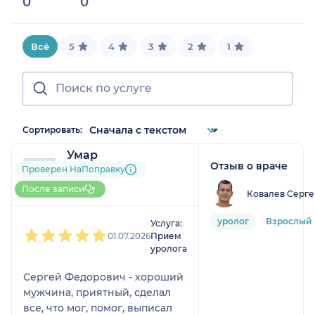
0
0
Всё
5
4
3
2
1
Сортировать:
Умар
Отзыв о враче
2 отзыва
Проверен НаПоправку
До 5 записей через
После записи
Ковалев Серг
НаПоправку
1
2
3
4
5
уролог
Взрослый
Услуга:
01.07.2026
Прием
уролога
Сергей Федорович - хороший
мужчина, приятный, сделал
все, что мог, помог, выписал