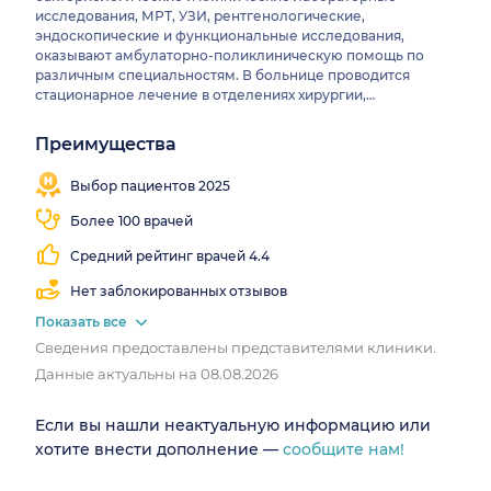
исследования, МРТ, УЗИ, рентгенологические,
эндоскопические и функциональные исследования,
оказывают амбулаторно-поликлиническую помощь по
различным специальностям. В больнице проводится
стационарное лечение в отделениях хирургии,
гинекологии, урологии, кардиологии, пульмонологии,
неврологии, терапии, в областном детском центре
Преимущества
Записалось
аллергологии и иммунологии, кабинетах отоларингологии,
Врачи 55
Есть
Есть
1 775
офтальмологии, рефлексотерапии. Работают врачи
специальностей
реанимация
КТ
Выбор пациентов 2025
человек
разного профиля и квалификации, в том числе кандидаты
медицинских наук.
Более 100 врачей
Средний рейтинг врачей 4.4
Нет заблокированных отзывов
Показать все
Сведения предоставлены представителями клиники.
Данные актуальны на 08.08.2026
Если вы нашли неактуальную информацию или
хотите внести дополнение —
сообщите нам!