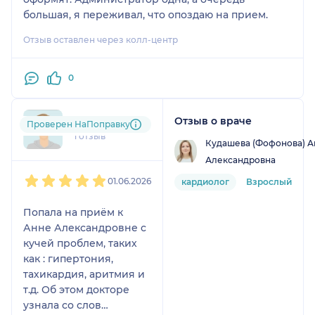
большая, я переживал, что опоздаю на прием.
Отзыв оставлен через колл-центр
0
Отзыв о враче
bor....@....ru
Проверен НаПоправку
1 отзыв
Кудашева (Фофонова) А
Александровна
1
2
3
4
5
01.06.2026
кардиолог
Взрослый
Попала на приём к
Анне Александровне с
кучей проблем, таких
как : гипертония,
тахикардия, аритмия и
т.д. Об этом докторе
узнала со слов