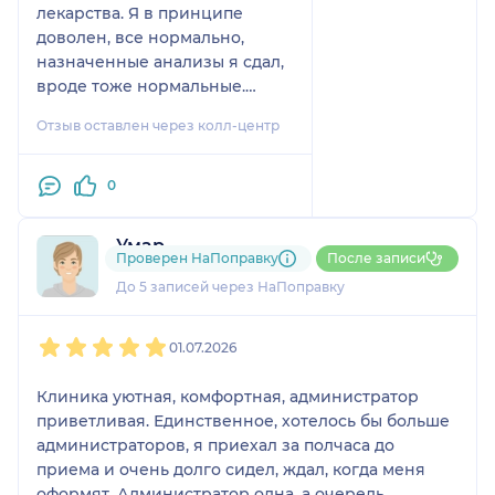
лекарства. Я в принципе
доволен, все нормально,
назначенные анализы я сдал,
вроде тоже нормальные.
Времени доктор уделил
Отзыв оставлен через колл-центр
достаточно, прям хорошо,
молодец. Обстановка была
доверительная, без этого
0
никак нельзя.
Умар
Проверен НаПоправку
После записи
2 отзыва
До 5 записей через НаПоправку
1
2
3
4
5
01.07.2026
Клиника уютная, комфортная, администратор
приветливая. Единственное, хотелось бы больше
администраторов, я приехал за полчаса до
приема и очень долго сидел, ждал, когда меня
оформят. Администратор одна, а очередь