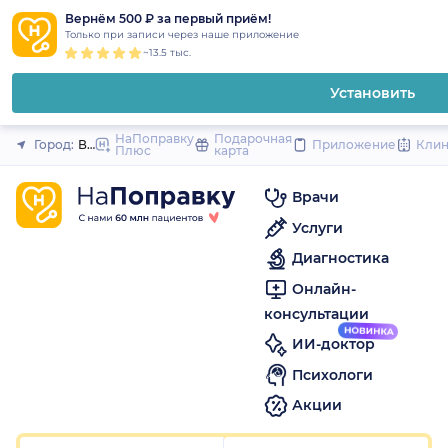
1
2
3
4
5
1
2
3
4
5
1
2
3
4
5
to
Вернём 500 ₽ за первый приём!
Закрыть
Только при записи через наше приложение
content
~13.5 тыс.
Установить
НаПоправку
Подарочная
Город:
Волгоград
Приложение
Кли
Плюс
карта
Врачи
Услуги
Диагностика
Онлайн-
консультации
ИИ-доктор
Психологи
Акции