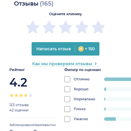
Отзывы
(165)
Оцените клинику
Написать отзыв
+ 150
Как мы проверяем отзывы
Рейтинг
Фильтр по оценкам
4.2
Отлично
progress:
81.21212121212122%
Хорошо
progress:
2.4242424242424243%
Нормально
progress:
123 отзыва
1.2121212121212122%
Плохо
progress:
42 оценки
1.8181818181818181%
Ужасно
progress:
Заблокировано
Нерелевантно
13.333333333333334%