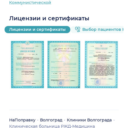
Коммунистической
знаниям данного Врача
состояние моё
Лицензии и сертификаты
нормализовалось и я
очень благодарна
Лицензии и сертификаты
Выбор пациентов Н
этому Человеку!
Рекомендую, всем
ищущим грамотного
специалиста 100 %!!!
НаПоправку
Волгоград
Клиники Волгограда
Клиническая больница РЖД-Медицина