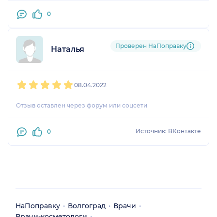
0
Проверен НаПоправку
Наталья
1
2
3
4
5
08.04.2022
Отзыв оставлен через форум или соцсети
Источник: ВКонтакте
0
НаПоправку
Волгоград
Врачи
Врачи-косметологи