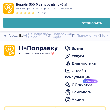
1
2
3
4
5
1
2
3
4
5
1
2
3
4
5
to
Вернём 500 ₽ за первый приём!
Закрыть
Только при записи через наше приложение
content
~13.5 тыс.
Установить
НаПоправку
Подарочная
Город:
Волгоград
Приложение
Кли
Плюс
карта
Врачи
Услуги
Диагностика
Онлайн-
консультации
ИИ-доктор
Психологи
Акции