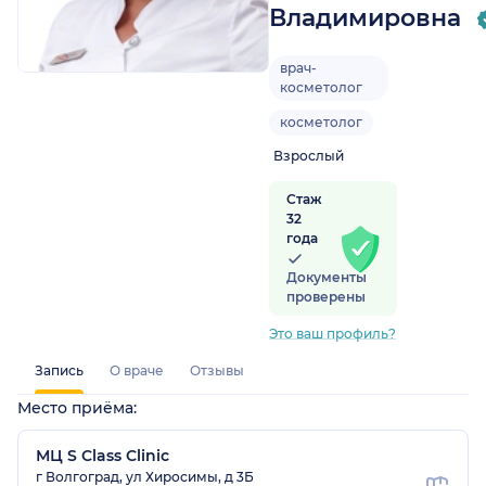
Владимировна
врач-
радская обл.)
косметолог
косметолог
Взрослый
Стаж
32
года
Документы
проверены
Это ваш профиль?
Запись
О враче
Отзывы
Место приёма:
МЦ S Class Clinic
г Волгоград, ул Хиросимы, д 3Б