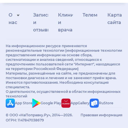
О
Запись
Клиникам
Телемедицина
Карта
нас
и
и
сайта
отзывы
врачам
На информационном ресурсе применяются
рекомендательные технологии (информационные технологии
предоставления информации на основе сбора,
систематизации и анализа сведений, относящихся к
предпочтениям пользователей сети "Интернет", находящихся
на территории Российской Федерации)
Материалы, размещённые на сайте, не предназначены для
постановки диагноза и лечения и не заменяют приём врача.
Имеются противопоказания. Необходима консультация
специалиста.
О деятельности, осуществляемой в области информационных
технологий
App Store
Google Play
AppGallery
RuStore
© ООО «НаПоправку.Ру», 2014—2026.
Правовая информация
ОГРН: 1147847038679