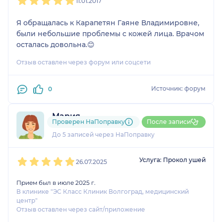
11.01.2017
Я обращалась к Карапетян Гаяне Владимировне,
были небольшие проблемы с кожей лица. Врачом
осталась довольна.😊
Отзыв оставлен через форум или соцсети
Источник: форум
0
Мария
Проверен НаПоправку
После записи
1 отзыв
и
1 оценка
До 5 записей через НаПоправку
1
2
3
4
5
Услуга: Прокол ушей
26.07.2025
Прием был в июле 2025 г.
В клинике "ЭС Класс Клиник Волгоград, медицинский
центр"
Отзыв оставлен через сайт/приложение