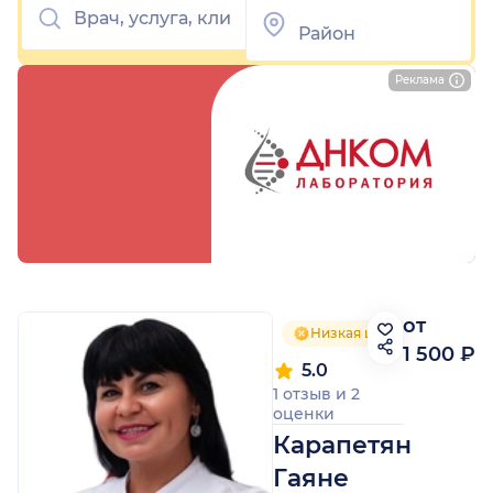
Реклама
от
Низкая цена приёма
1 500 ₽
5.0
1 отзыв
и
2
оценки
Карапетян
Гаяне