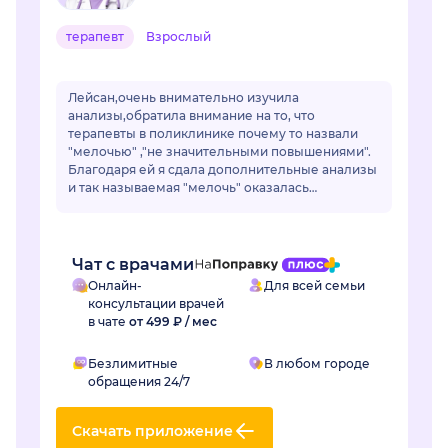
терапевт
Взрослый
Лейсан,очень внимательно изучила
анализы,обратила внимание на то, что
терапевты в поликлинике почему то назвали
"мелочью" ,"не значительными повышениями".
Благодаря ей я сдала дополнительные анализы
и так называемая "мелочь" оказалась
..сахарным диабетом.Лейсан,спасибо Вам
огромное! Если бы не Вы не...
Чат с врачами
Онлайн-
Для всей семьи
консультации врачей
в чате
от 499 ₽ / мес
Безлимитные
В любом городе
обращения 24/7
Скачать приложение