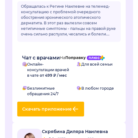
Обращалась к Регине Наилевне на телемед-
консультацию с проблемой очередного
обострения хронического атопического
дерматита. В этот раз вылезли совсем
нетипичные симптомы - пальцы на правой руке
очень сильно распухли, чесались и болели.
Отек длился уже неделю и сильно мешал жить.
Регина Наилевна назн...
Чат с врачами
Онлайн-
Для всей семьи
консультации врачей
в чате
от 499 ₽ / мес
Безлимитные
В любом городе
обращения 24/7
Скачать приложение
Скрябина Диляра Наилевна