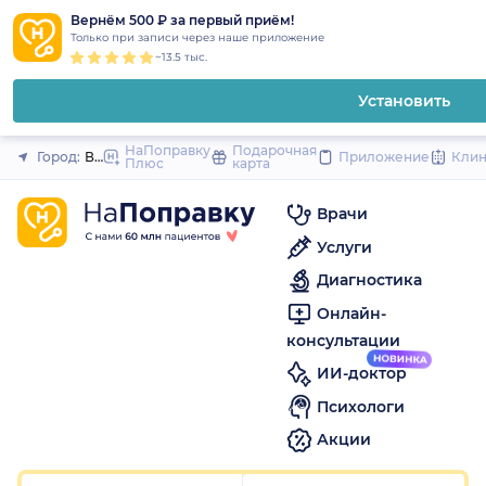
1
2
3
4
5
1
2
3
4
5
1
2
3
4
5
to
Вернём 500 ₽ за первый приём!
Закрыть
Только при записи через наше приложение
content
~13.5 тыс.
Установить
НаПоправку
Подарочная
Город:
Волгоград
Приложение
Кли
Плюс
карта
Врачи
Услуги
Диагностика
Онлайн-
консультации
ИИ-доктор
Психологи
Акции