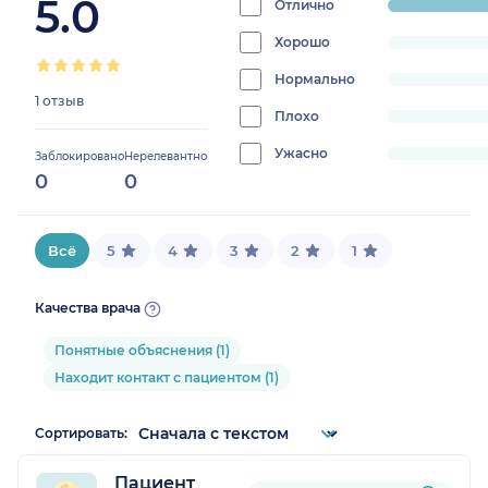
5.0
Отлично
progress:
100%
Хорошо
progress:
0%
Нормально
progress:
1 отзыв
0%
Плохо
progress:
0%
Ужасно
progress:
Заблокировано
Нерелевантно
0
0
0%
Всё
5
4
3
2
1
Качества врача
Понятные объяснения (1)
Находит контакт с пациентом (1)
Сортировать:
Пациент