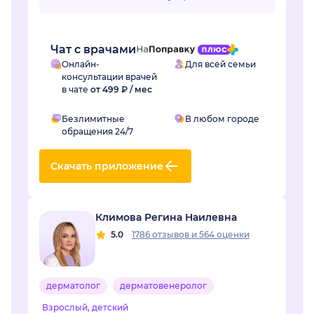
называется необходимый мне анализ, да и во
многих клиниках название ан...
Чат с врачами
Онлайн-
Для всей семьи
консультации врачей
в чате
от 499 ₽ / мес
Безлимитные
В любом городе
обращения 24/7
Скачать приложение
Климова Регина Наилевна
5.0
1786 отзывов
и
564 оценки
дерматолог
дерматовенеролог
Взрослый, детский