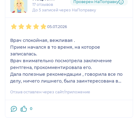
Проверен НаПоправку
17 отзывов
До 5 записей через НаПоправку
1
2
3
4
5
05.07.2026
Врач спокойная, вежливая .
Прием начался в то время, на которое
записалась.
Врач внимательно посмотрела заключение
рентгена, прокомментировала его.
Дала полезные рекомендации , говорила все по
делу, ничего лишнего, была заинтересована в
моей проблеме, записала на прием к
Отзыв оставлен через сайт/приложение
физиотерапевту ,чтобы он предложил возможные
лечебные процедуры, и к доктору, который
запишет на занятия лечебной физкультурой.
0