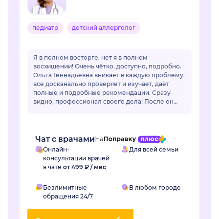
педиатр
детский аллерголог
Я в полном восторге, нет я в полном
восхищении! Очень чётко, доступно, подробно.
Ольга Геннадьевна вникает в каждую проблему,
все досканально проверяет и изучает, даёт
полные и подробные рекомендации. Сразу
видно, профессионал своего дела! После он
лайн общения очень захотелось попасть на
очный приё...
Чат с врачами
Онлайн-
Для всей семьи
консультации врачей
в чате
от 499 ₽ / мес
Безлимитные
В любом городе
обращения 24/7