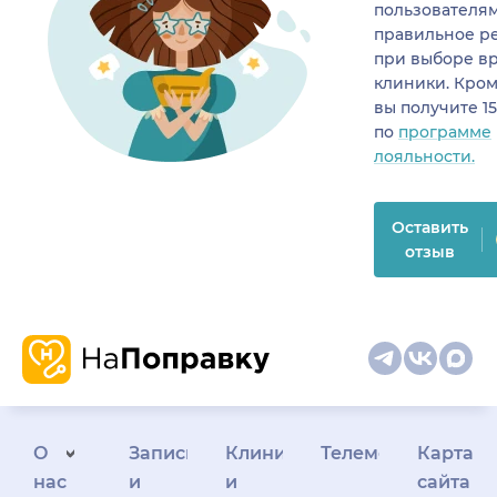
пользователя
правильное р
при выборе в
клиники. Кром
вы получите 1
по
программе
лояльности.
Оставить
отзыв
О
Запись
Клиникам
Телемедицина
Карта
нас
и
и
сайта