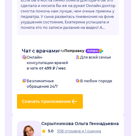
Если бы я могла лично обнять доктора-я бы это
сделала и носила бы ее на руках! Онлайн доктор
смогла помочь нам лучше, чем очные приемы у
педиатра. У сына развилась пневмония на фоне
ухудшения состояния, Екатерина услышала и
поняла это по записи дыхания на видео! А
очный врач фонендоскопом не услышал...
Чат с врачами
Онлайн-
Для всей семьи
консультации врачей
в чате
от 499 ₽ / мес
Безлимитные
В любом городе
обращения 24/7
Скачать приложение
Скрыпникова Ольга Геннадьевна
5.0
558 отзывов
и
1 оценка