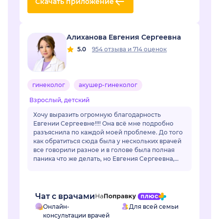
Скачать приложение
Алиханова Евгения Сергеевна
5.0
954 отзыва
и
714 оценок
гинеколог
акушер-гинеколог
Взрослый, детский
Хочу выразить огромную благодарность
Евгении Сергеевне!!!! Она всё мне подробно
разъяснила по каждой моей проблеме. До того
как обратиться сюда была у нескольких врачей
все говорили разное и в голове была полная
паника что же делать, но Евгения Сергеевна,
все разложил по полочкам, по каждой
проблем...
Чат с врачами
Онлайн-
Для всей семьи
консультации врачей