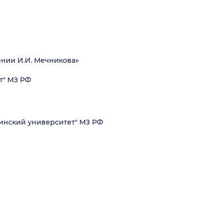
нии И.И. Мечникова»
т" МЗ РФ
инский университет" МЗ РФ