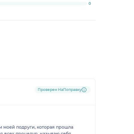
0
Проверен НаПоправку
ам моей подруги, которая прошла
 я всех процедур, называю себя