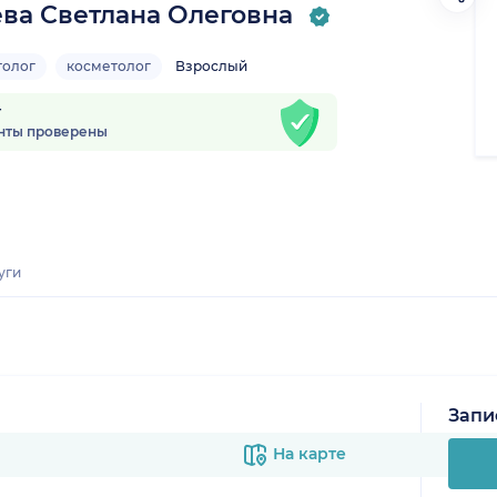
ва Светлана Олеговна
толог
косметолог
Взрослый
т
нты проверены
уги
Запи
На карте