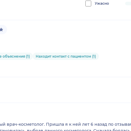
0%
Ужасно
progress:
0%
 объяснения (1)
Находит контакт с пациентом (1)
й врач-косметолог. Пришла я к ней лет 6 назад по отзыв
ановилась, выбрав данного косметолога. Сначала боялась