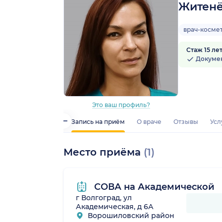
Житенё
врач-косме
Стаж 15 ле
Докуме
Это ваш профиль?
Запись на приём
О враче
Отзывы
Усл
Место приёма
(1)
СОВА на Академической
г Волгоград, ул
Академическая, д 6А
Ворошиловский район