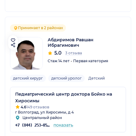
Принимает в 2 районах
Абдиримов Равшан
Ибрагимович
5.0
3 отзыва
Стаж 14 лет
Первая категория
детский хирург
детский уролог
Детский
Педиатрический центр доктора Бойко на
Хиросимы
4.6
149 отзывов
г Волгоград, ул Хиросимы, д 4
Центральный район
показать
+7 (844) 253-05-05