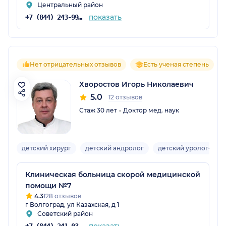
Центральный район
показать
+7 (844) 243-99-88
Нет отрицательных отзывов
Есть ученая степень
Хворостов Игорь Николаевич
5.0
12 отзывов
Стаж 30 лет
Доктор мед. наук
детский хирург
детский андролог
детский уролог-хиру
Клиническая больница скорой медицинской
помощи №7
4.3
128 отзывов
г Волгоград, ул Казахская, д 1
Советский район