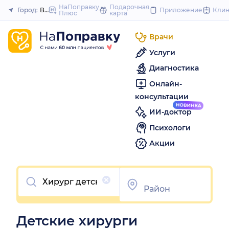
to
НаПоправку
Подарочная
Город:
Волгоград
Приложение
Кли
Плюс
карта
Закрыть
content
Врачи
Услуги
Диагностика
Онлайн-
консультации
ИИ-доктор
Психологи
Акции
Очистить
Детские хирурги