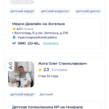
детский хирург
детский андролог
детский уролог-хиру
Медси-Диалайн на Энгельса
4.1
61 отзыв
г Волгоград, б-р им. Энгельса, д 27Б
Красноармейский район
показать
+7 (844) 222-02-20
Жога Олег Станиславович
2.3
6 отзывов
Стаж 34 года
детский хирург
Детский
Детская поликлиника №1 на генерала