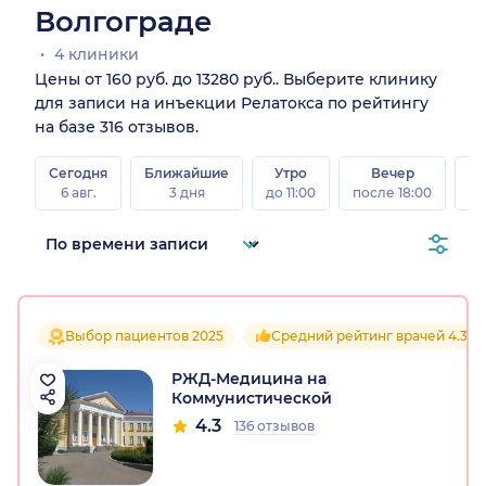
Волгограде
4 клиники
Цены от 160 руб. до 13280 руб.. Выберите клинику
для записи на инъекции Релатокса по рейтингу
на базе 316 отзывов.
Сегодня
Ближайшие
Утро
Вечер
В
6 авг.
3 дня
до 11:00
после 18:00
8 а
Выбор пациентов 2025
Средний рейтинг врачей 4.3
РЖД-Медицина на
Коммунистической
4.3
136 отзывов