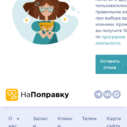
пользователя
правильное р
при выборе в
клиники. Кром
вы получите 1
по
программе
лояльности.
Оставить
отзыв
О
Запись
Клиникам
Телемедицина
Карта
нас
и
и
сайта