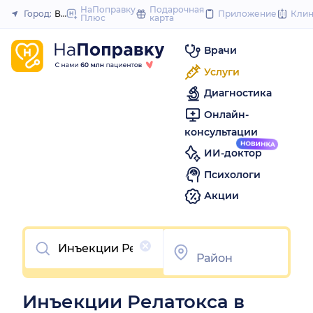
to
НаПоправку
Подарочная
Город:
Волгоград
Приложение
Кли
Плюс
карта
Закрыть
content
Врачи
Услуги
Диагностика
Онлайн-
консультации
ИИ-доктор
Психологи
Акции
Очистить
Инъекции Релатокса в