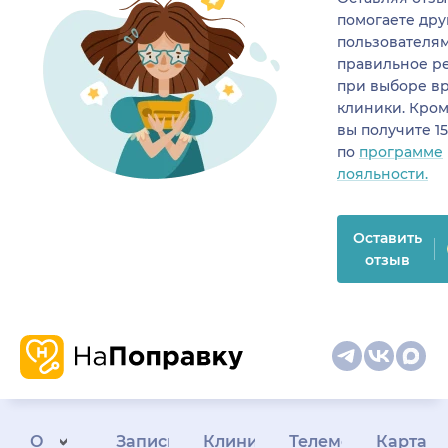
помогаете др
пользователя
правильное р
при выборе в
клиники. Кром
вы получите 1
по
программе
лояльности.
Оставить
отзыв
О
Запись
Клиникам
Телемедицина
Карта