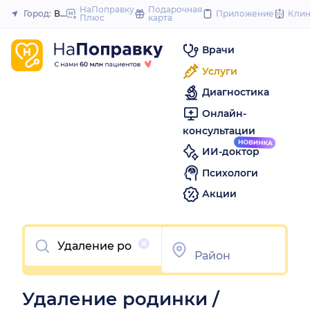
to
НаПоправку
Подарочная
Город:
Волгоград
Приложение
Кли
Плюс
карта
Закрыть
content
Врачи
Услуги
Диагностика
Онлайн-
консультации
ИИ-доктор
Психологи
Акции
Очистить
Удаление родинки /