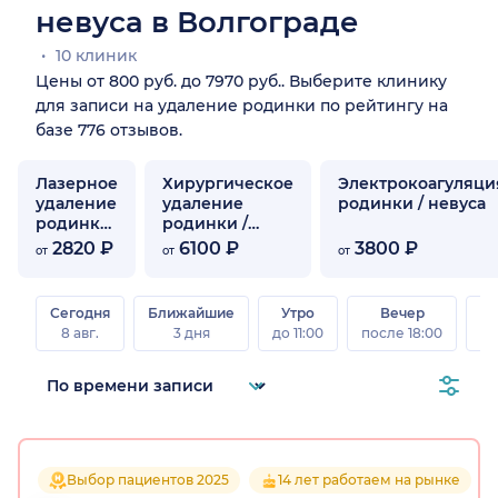
невуса в Волгограде
10 клиник
Цены от 800 руб. до 7970 руб.. Выберите клинику
для записи на удаление родинки по рейтингу на
базе 776 отзывов.
Лазерное
Хирургическое
Электрокоагуляци
удаление
удаление
родинки / невуса
родинки
родинки /
/ невуса
невуса
2820 ₽
6100 ₽
3800 ₽
от
от
от
Сегодня
Ближайшие
Утро
Вечер
В
8 авг.
3 дня
до 11:00
после 18:00
8 а
Выбор пациентов 2025
14 лет работаем на рынке