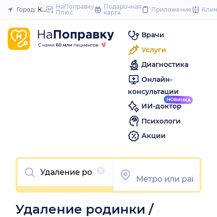
to
НаПоправку
Подарочная
Город:
Казань
Приложение
Кли
Плюс
карта
Закрыть
content
Врачи
Услуги
Диагностика
Онлайн-
консультации
ИИ-доктор
Психологи
Акции
Очистить
Удаление родинки /