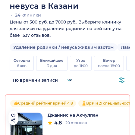
невуса в Казани
24 клиники
Цены от 500 руб. до 7000 руб.. Выберите клинику
для записи на удаление родинки по рейтингу на
базе 1537 отзывов.
Удаление родинки / невуса жидким азотом
Лазер
Сегодня
Ближайшие
Утро
Вечер
В
6 авг.
3 дня
до 11:00
после 18:00
8 а
Средний рейтинг врачей 4.8
Врачи 21 специальностей
Джаннис на Акчулпан
4.8
20 отзывов