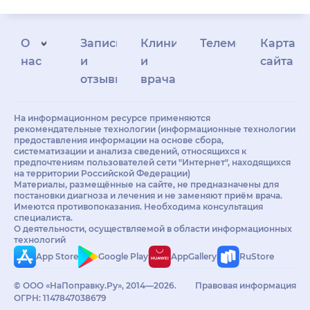
О
Запись
Клиникам
Телемедицина
Карта
нас
и
и
сайта
отзывы
врачам
На информационном ресурсе применяются
рекомендательные технологии (информационные технологии
предоставления информации на основе сбора,
систематизации и анализа сведений, относящихся к
предпочтениям пользователей сети "Интернет", находящихся
на территории Российской Федерации)
Материалы, размещённые на сайте, не предназначены для
постановки диагноза и лечения и не заменяют приём врача.
Имеются противопоказания. Необходима консультация
специалиста.
О деятельности, осуществляемой в области информационных
технологий
App Store
Google Play
AppGallery
RuStore
© ООО «НаПоправку.Ру», 2014—2026.
Правовая информация
ОГРН: 1147847038679