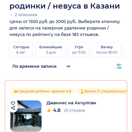
родинки / невуса в Казани
2 клиники
Цены от 1500 руб. до 2000 руб.. Выберите клинику
для записи на лазерное удаление родинки /
невуса по рейтингу на базе 183 отзывов.
Сегодня
Ближайшие
Утро
Вечер
В
8 авг.
3 дня
до 11:00
после 18:00
8 а
Средний рейтинг врачей 4.8
Врачи 21 специальностей
Джаннис на Акчулпан
4.8
20 отзывов