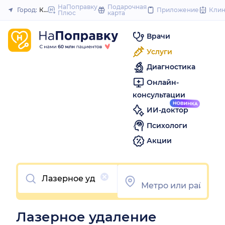
to
НаПоправку
Подарочная
Город:
Казань
Приложение
Кли
Плюс
карта
Закрыть
content
Врачи
Услуги
Диагностика
Онлайн-
консультации
ИИ-доктор
Психологи
Акции
Очистить
Лазерное удаление