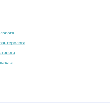
рголога
оэнтеролога
атолога
иолога