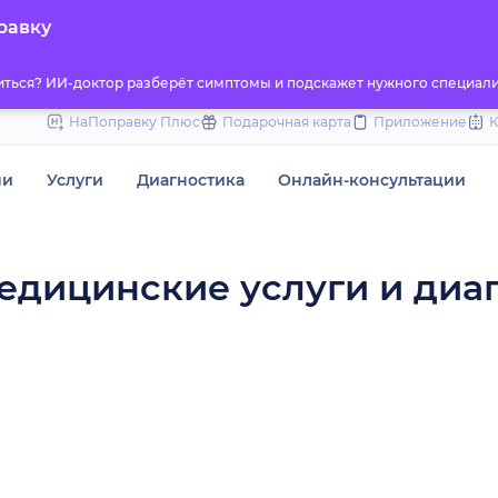
to
равку
content
титься? ИИ-доктор разберёт симптомы и подскажет нужного специали
НаПоправку Плюс
Подарочная карта
Приложение
чи
Услуги
Диагностика
Онлайн-консультации
едицинские услуги и диа