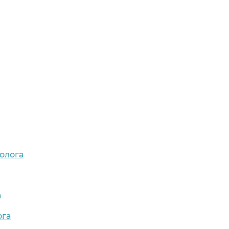
олога
а
ога