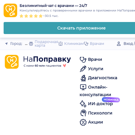
1
2
3
4
5
to
Безлимитный чат с врачами — 24/7
Закрыть
Консультируйтесь с проверенными врачами в приложении НаПоправк
content
~30.5 тыс.
Скачать приложение
Подарочная
Город:
Юрьевец
Клиникам
Врачам
Вход 
карта
Врачи
Услуги
Диагностика
Онлайн-
консультации
ИИ-доктор
Психологи
Акции