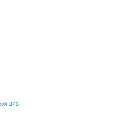
кой ЦРБ
»