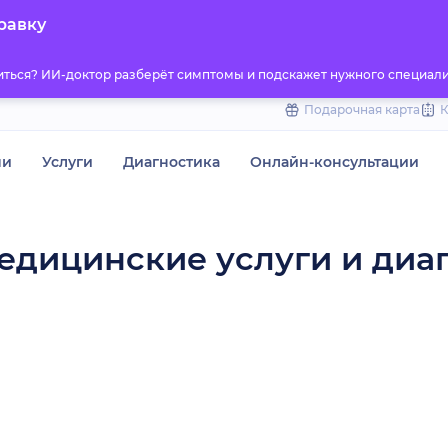
to
равку
content
титься? ИИ-доктор разберёт симптомы и подскажет нужного специали
Подарочная карта
чи
Услуги
Диагностика
Онлайн-консультации
едицинские услуги и диа