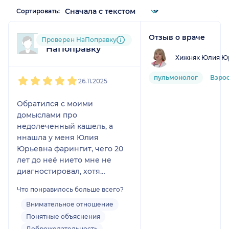
Сортировать:
Отзыв о враче
Пользователь
Проверен НаПоправку
НаПоправку
Хижняк Юлия Ю
1
2
3
4
5
пульмонолог
Взро
26.11.2025
Обратился с моими
домыслами про
недолеченный кашель, а
ннашла у меня Юлия
Юрьевна фарингит, чего 20
лет до неё нието мне не
диагностировал, хотя
симптомы были те же.
Что понравилось больше всего?
Попрпаляюсь поттхоньку, за
что ей и доктору ЛОР
Внимательное отношение
Нурлаеву огромное спасибо
Понятные объяснения
Доброжелательность