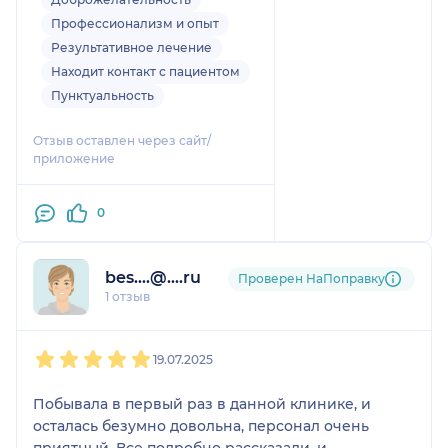
Профессионализм и опыт
Результативное лечение
Находит контакт с пациентом
Пунктуальность
Отзыв оставлен через сайт/
приложение
0
bes....@....ru
Проверен НаПоправку
1 отзыв
1
2
3
4
5
19.07.2025
Побывала в первый раз в данной клинике, и
осталась безумно довольна, персонал очень