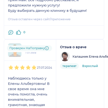
приятный. Все подробно рассказали, и
предложили нужную услугу!
Буду выбирать данную клинику в будущем!
Отзыв оставлен через сайт/приложение
0
Отзыв о враче
nis....@....ru
Проверен НаПоправку
1 отзыв
Калашник Елена Альб
1
2
3
4
5
терапевт
Взрослый
27.07.2024
Наблюдаюсь только у
Елены Альбертовны! В
свое время она мне
очень помогла, очень
внимательная,
грамотная, знающая