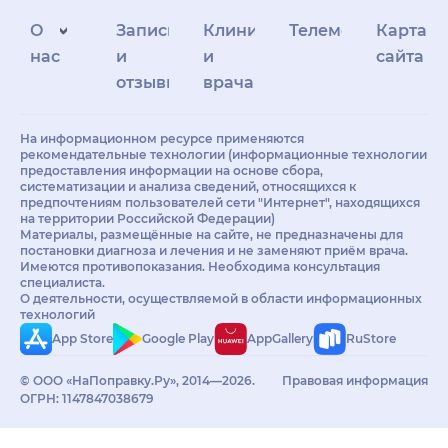
О
Запись
Клиникам
Телемедицина
Карта
нас
и
и
сайта
отзывы
врачам
На информационном ресурсе применяются
рекомендательные технологии (информационные технологии
предоставления информации на основе сбора,
систематизации и анализа сведений, относящихся к
предпочтениям пользователей сети "Интернет", находящихся
на территории Российской Федерации)
Материалы, размещённые на сайте, не предназначены для
постановки диагноза и лечения и не заменяют приём врача.
Имеются противопоказания. Необходима консультация
специалиста.
О деятельности, осуществляемой в области информационных
технологий
App Store
Google Play
AppGallery
RuStore
© ООО «НаПоправку.Ру», 2014—2026.
Правовая информация
ОГРН: 1147847038679