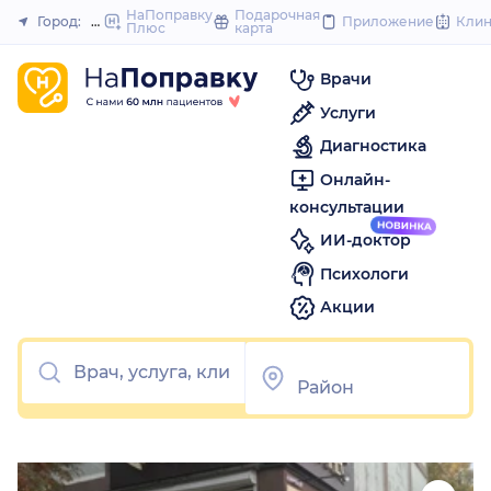
1
2
3
4
5
1
2
3
4
5
to
НаПоправку
Подарочная
Город:
Южно-Сахалинск
Приложение
Кли
Плюс
карта
Закрыть
content
Врачи
Услуги
Диагностика
Онлайн-
консультации
ИИ-доктор
Психологи
Акции