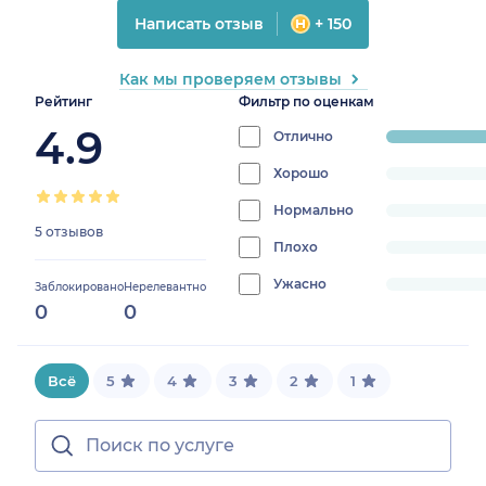
Написать отзыв
+ 150
Как мы проверяем отзывы
Рейтинг
Фильтр по оценкам
4.9
Отлично
progress:
100%
Хорошо
progress:
0%
Нормально
progress:
5 отзывов
0%
Плохо
progress:
0%
Ужасно
progress:
Заблокировано
Нерелевантно
0
0
0%
Всё
5
4
3
2
1