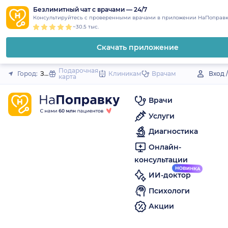
1
2
3
4
5
to
Безлимитный чат с врачами — 24/7
Закрыть
Консультируйтесь с проверенными врачами в приложении НаПоправк
content
~30.5 тыс.
Скачать приложение
Подарочная
Город:
Зея
Клиникам
Врачам
Вход 
карта
Врачи
Услуги
Диагностика
Онлайн-
консультации
ИИ-доктор
Психологи
Акции