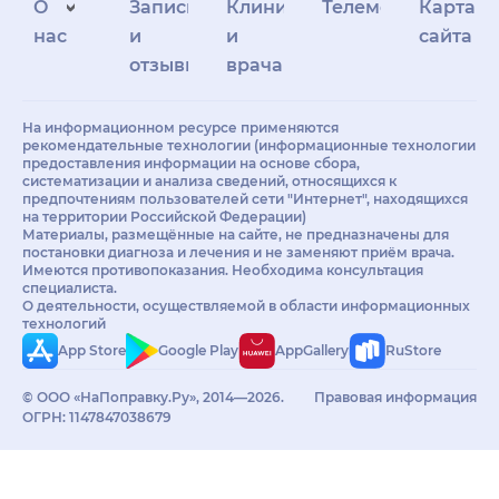
О
Запись
Клиникам
Телемедицина
Карта
нас
и
и
сайта
отзывы
врачам
На информационном ресурсе применяются
рекомендательные технологии (информационные технологии
предоставления информации на основе сбора,
систематизации и анализа сведений, относящихся к
предпочтениям пользователей сети "Интернет", находящихся
на территории Российской Федерации)
Материалы, размещённые на сайте, не предназначены для
постановки диагноза и лечения и не заменяют приём врача.
Имеются противопоказания. Необходима консультация
специалиста.
О деятельности, осуществляемой в области информационных
технологий
App Store
Google Play
AppGallery
RuStore
© ООО «НаПоправку.Ру», 2014—2026.
Правовая информация
ОГРН: 1147847038679