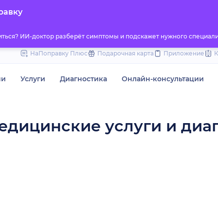
to
равку
content
титься? ИИ-доктор разберёт симптомы и подскажет нужного специали
НаПоправку Плюс
Подарочная карта
Приложение
чи
Услуги
Диагностика
Онлайн-консультации
едицинские услуги и диа