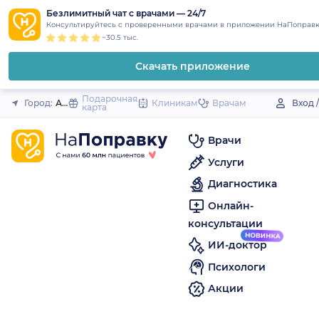
1
2
3
4
5
to
Безлимитный чат с врачами — 24/7
Закрыть
Консультируйтесь с проверенными врачами в приложении НаПоправк
content
~30.5 тыс.
Скачать приложение
Подарочная
Город:
Абдулино
Клиникам
Врачам
Вход 
карта
Врачи
Услуги
Диагностика
Онлайн-
консультации
ИИ-доктор
Психологи
Акции