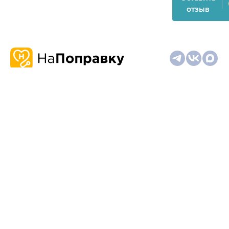
отзыв
О
Запись
Клиникам
Телемедицина
Карта
нас
и
и
сайта
отзывы
врачам
На информационном ресурсе применяются
рекомендательные технологии (информационные технологии
предоставления информации на основе сбора,
систематизации и анализа сведений, относящихся к
предпочтениям пользователей сети "Интернет", находящихся
на территории Российской Федерации)
Материалы, размещённые на сайте, не предназначены для
постановки диагноза и лечения и не заменяют приём врача.
Имеются противопоказания. Необходима консультация