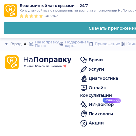
1
2
3
4
5
to
Безлимитный чат с врачами — 24/7
Закрыть
Консультируйтесь с проверенными врачами в приложении НаПоправк
content
~30.5 тыс.
Скачать приложени
НаПоправку
Подарочная
Город:
Ачинск
Приложение
Кли
Плюс
карта
Врачи
Услуги
Диагностика
Онлайн-
консультации
ИИ-доктор
Психологи
Акции