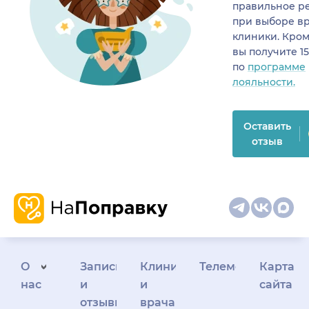
правильное р
при выборе в
клиники. Кром
вы получите 1
по
программе
лояльности.
Оставить
отзыв
О
Запись
Клиникам
Телемедицина
Карта
нас
и
и
сайта
отзывы
врачам