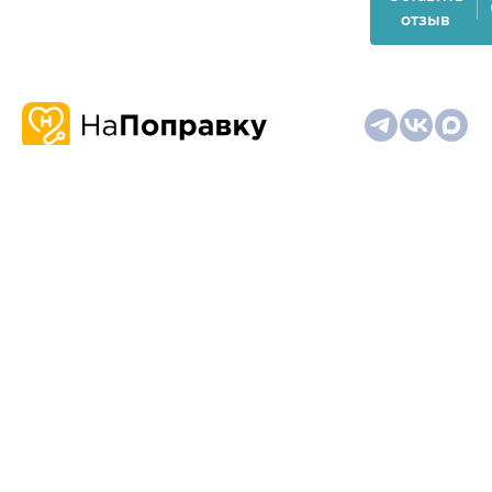
отзыв
О
Запись
Клиникам
Телемедицина
Карта
нас
и
и
сайта
отзывы
врачам
На информационном ресурсе применяются
рекомендательные технологии (информационные технологии
предоставления информации на основе сбора,
систематизации и анализа сведений, относящихся к
предпочтениям пользователей сети "Интернет", находящихся
на территории Российской Федерации)
Материалы, размещённые на сайте, не предназначены для
постановки диагноза и лечения и не заменяют приём врача.
Имеются противопоказания. Необходима консультация