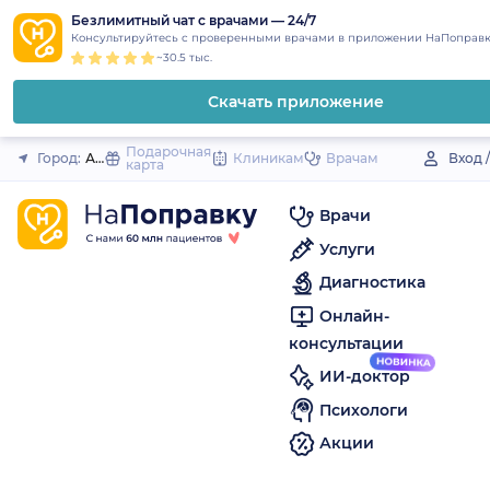
1
2
3
4
5
to
Безлимитный чат с врачами — 24/7
Закрыть
Консультируйтесь с проверенными врачами в приложении НаПоправк
content
~30.5 тыс.
Скачать приложение
Подарочная
Город:
Алагир
Клиникам
Врачам
Вход 
карта
Врачи
Услуги
Диагностика
Онлайн-
консультации
ИИ-доктор
Психологи
Акции