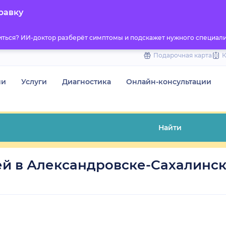
to
равку
content
титься? ИИ-доктор разберёт симптомы и подскажет нужного специали
Подарочная карта
чи
Услуги
Диагностика
Онлайн-консультации
Найти
ей в Александровске-Сахалинс