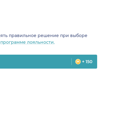
инять правильное решение при выборе
о
программе лояльности.
+ 150
цина
Карта сайта
оманда
Специальности врачей