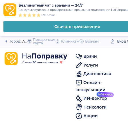
1
2
3
4
5
to
Безлимитный чат с врачами — 24/7
Закрыть
Консультируйтесь с проверенными врачами в приложении НаПоправк
content
~30.5 тыс.
Скачать приложение
Подарочная
Город:
Амурск
Клиникам
Врачам
Вход 
карта
Врачи
Услуги
Диагностика
Онлайн-
консультации
ИИ-доктор
Психологи
Акции