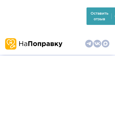
Оставить
отзыв
О
Запись
Клиникам
Телемедицина
Карта
нас
и
и
сайта
отзывы
врачам
На информационном ресурсе применяются
рекомендательные технологии (информационные технологии
предоставления информации на основе сбора,
систематизации и анализа сведений, относящихся к
предпочтениям пользователей сети "Интернет", находящихся
на территории Российской Федерации)