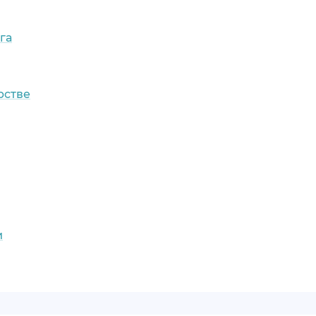
га
рстве
и