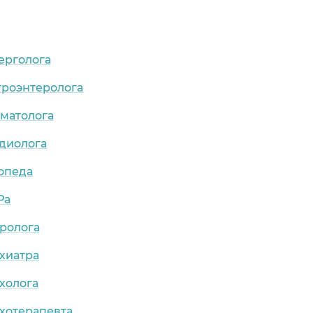
ерголога
троэнтеролога
рматолога
рдиолога
опеда
Ра
ролога
хиатра
холога
хотерапевта