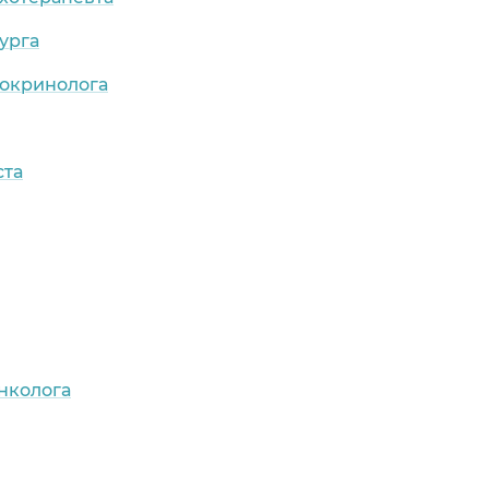
урга
докринолога
ста
нколога