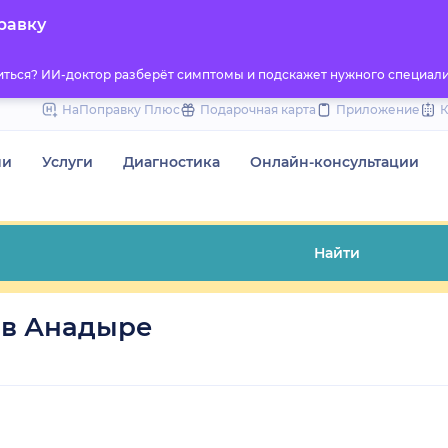
to
равку
content
титься? ИИ-доктор разберёт симптомы и подскажет нужного специали
НаПоправку Плюс
Подарочная карта
Приложение
чи
Услуги
Диагностика
Онлайн-консультации
Найти
 в Анадыре