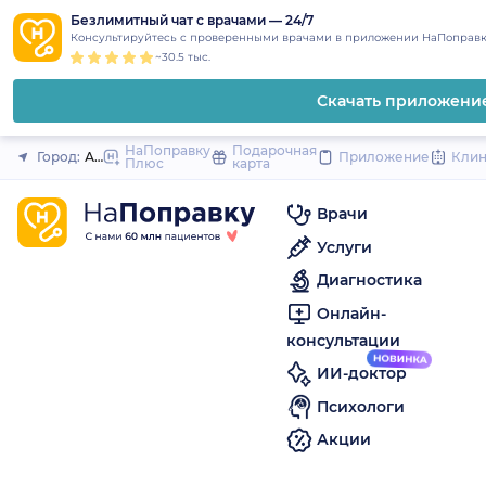
1
2
3
4
5
to
Безлимитный чат с врачами — 24/7
Закрыть
Консультируйтесь с проверенными врачами в приложении НаПоправк
content
~30.5 тыс.
Скачать приложени
НаПоправку
Подарочная
Город:
Анжеро-Судженск
Приложение
Кли
Плюс
карта
Врачи
Услуги
Диагностика
Онлайн-
консультации
ИИ-доктор
Психологи
Акции