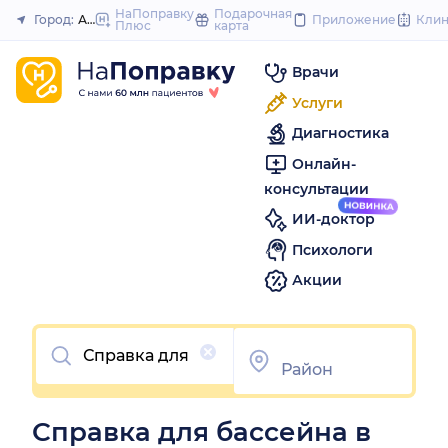
to
НаПоправку
Подарочная
Город:
Архангельск
Приложение
Кли
Плюс
карта
Закрыть
content
Врачи
Услуги
Диагностика
Онлайн-
консультации
ИИ-доктор
Психологи
Акции
Очистить
Справка для бассейна в