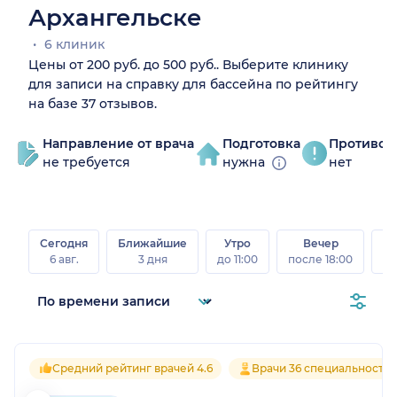
Архангельске
6 клиник
Цены от 200 руб. до 500 руб.. Выберите клинику
для записи на справку для бассейна по рейтингу
на базе 37 отзывов.
Направление от врача
Подготовка
Противоп
не требуется
нужна
нет
Сегодня
Ближайшие
Утро
Вечер
В
6 авг.
3 дня
до 11:00
после 18:00
8 а
Средний рейтинг врачей 4.6
Врачи 36 специальносте