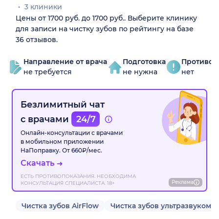
3 клиники
Цены от 1700 руб. до 1700 руб.. Выберите клинику
для записи на чистку зубов по рейтингу на базе
36 отзывов.
Направление от врача
Подготовка
Противоп
не требуется
не нужна
нет
Безлимитный чат
с врачами
24/7
Онлайн-консультации с врачами
в мобильном приложении
НаПоправку. От 660₽/мес.
Скачать
ЕСТЬ ПРОТИВОПОКАЗАНИЯ. НЕОБХОДИМА
Реклама
КОНСУЛЬТАЦИЯ СПЕЦИАЛИСТА. 18+
Чистка зубов AirFlow
Чистка зубов ультразвуком