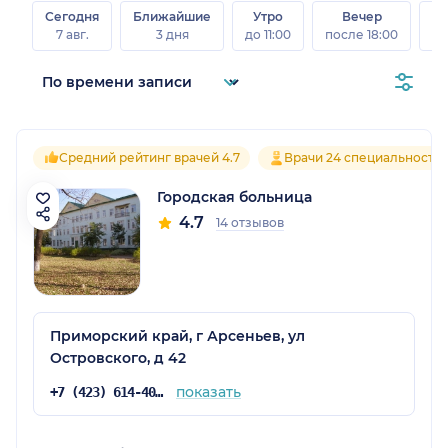
Сегодня
Ближайшие
Утро
Вечер
В
7 авг.
3 дня
до 11:00
после 18:00
8 а
Средний рейтинг врачей 4.7
Врачи 24 специальносте
Городская больница
4.7
14 отзывов
Приморский край, г Арсеньев, ул
Островского, д 42
показать
+7 (423) 614-40-01