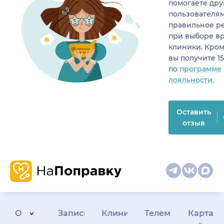
помогаете др
пользователя
правильное р
при выборе в
клиники. Кром
вы получите 1
по
программе
лояльности.
Оставить
отзыв
О
Запись
Клиникам
Телемедицина
Карта