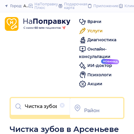
to
НаПоправку
Подарочная
Город:
Арсеньев
Приложение
Кли
Плюс
карта
Закрыть
content
Врачи
Услуги
Диагностика
Онлайн-
консультации
ИИ-доктор
Психологи
Акции
Очистить
Чистка зубов в Арсеньеве