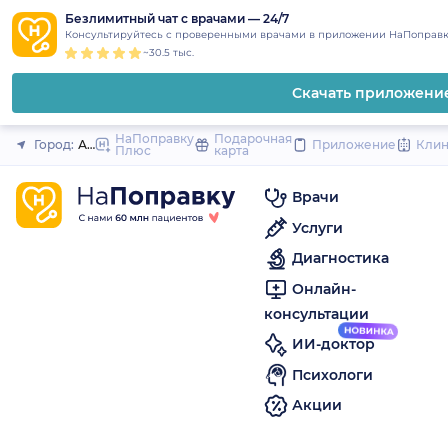
1
2
3
4
5
to
Безлимитный чат с врачами — 24/7
Закрыть
Консультируйтесь с проверенными врачами в приложении НаПоправк
content
~30.5 тыс.
Скачать приложени
НаПоправку
Подарочная
Город:
Арсеньев
Приложение
Кли
Плюс
карта
Врачи
Услуги
Диагностика
Онлайн-
консультации
ИИ-доктор
Психологи
Акции