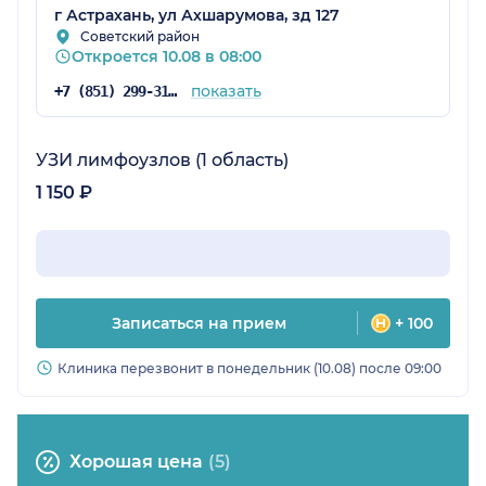
словами, без пугающих терминов. Теперь
г Астрахань, ул Ахшарумова, зд 127
наблюдаюсь только у этого врача и смело
Советский район
Откроется 10.08 в 08:00
могу её рекомендовать!
показать
+7 (851) 299-31-86
УЗИ лимфоузлов (1 область)
1 150 ₽
Записаться на прием
+ 100
Клиника перезвонит в понедельник (10.08) после 09:00
Хорошая цена
(5)