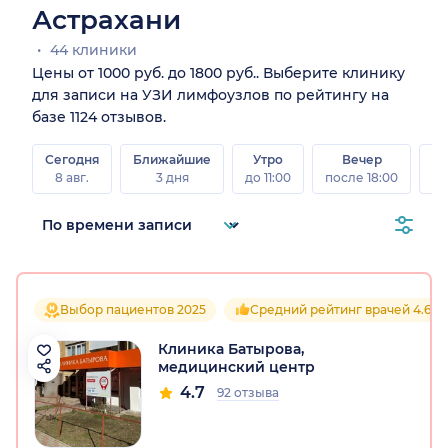
Астрахани
44 клиники
Цены от 1000 руб. до 1800 руб.. Выберите клинику
для записи на УЗИ лимфоузлов по рейтингу на
базе 1124 отзывов.
Сегодня
Ближайшие
Утро
Вечер
В
8 авг.
3 дня
до 11:00
после 18:00
8 а
Выбор пациентов 2025
Средний рейтинг врачей 4.6
Клиника Батырова,
медицинский центр
4.7
92 отзыва