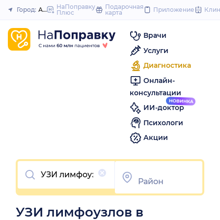
to
НаПоправку
Подарочная
Город:
Астрахань
Приложение
Кли
Плюс
карта
Закрыть
content
Врачи
Услуги
Диагностика
Онлайн-
консультации
ИИ-доктор
Психологи
Акции
Очистить
УЗИ лимфоузлов в