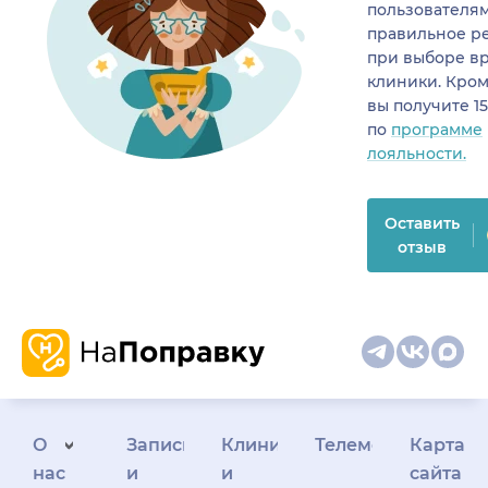
пользователя
правильное р
при выборе в
клиники. Кром
вы получите 1
по
программе
лояльности.
Оставить
отзыв
О
Запись
Клиникам
Телемедицина
Карта
нас
и
и
сайта