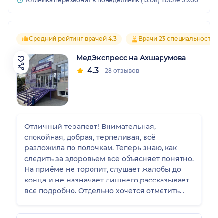
Клиника перезвонит в понедельник (10.08) после 09:00
Средний рейтинг врачей 4.3
Врачи 23 специальносте
МедЭкспресс на Ахшарумова
4.3
28 отзывов
Отличный терапевт! Внимательная,
спокойная, добрая, терпеливая, всё
разложила по полочкам. Теперь знаю, как
следить за здоровьем всё объясняет понятно.
На приёме не торопит, слушает жалобы до
конца и не назначает лишнего,рассказывает
все подробно. Отдельно хочется отметить
доброжелательность и терпение: на все мои
вопросы отвечали без спешки, простыми