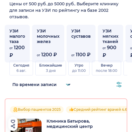
Цены от 500 руб. до 5000 руб.. Выберите клинику
для записи на УЗИ по рейтингу на базе 2002
отзывов.
УЗИ
УЗИ
УЗИ
УЗИ
малого
молочных
суставов
мягких
таза
желез
тканей
1200
900
от
от
о
1200 ₽
1100 ₽
₽
₽
от
от
Сегодня
Ближайшие
Утро
Вечер
В
6 авг.
3 дня
до 11:00
после 18:00
8 а
Выбор пациентов 2025
Средний рейтинг врачей 4.6
Клиника Батырова,
медицинский центр