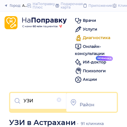
to
НаПоправку
Подарочная
Город:
Астрахань
Приложение
Кли
Плюс
карта
Закрыть
content
Врачи
Услуги
Диагностика
Онлайн-
консультации
ИИ-доктор
Психологи
Акции
Очистить
УЗИ в Астрахани
91 клиника