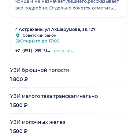
конца и не назначает лишнего,рассказывает
все подробно. Отдельно хочется отметить
доброжелательность и терпение: на все мои
вопросы отвечали без спешки, простыми
словами, без пугающих терминов. Теперь
г Астрахань, ул Ахшарумова, зд 127
наблюдаюсь только у этого врача и смело
Советский район
Открыто до 17:00
могу её рекомендовать!
показать
+7 (851) 299-31-86
УЗИ брюшной полости
1 800 ₽
УЗИ малого таза трансвагинально
1 500 ₽
УЗИ молочных желез
1 500 ₽