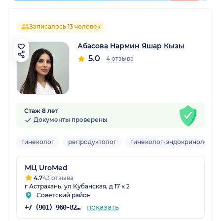
Записалось 13 человек
Абасова Нармин Яшар Кызы
5.0
4 отзыва
Стаж 8 лет
Документы проверены
гинеколог
репродуктолог
гинеколог-эндокринолог
МЦ UroMed
4.7
43 отзыва
г Астрахань, ул Кубанская, д 17 к 2
Советский район
показать
+7 (901) 960-82-58