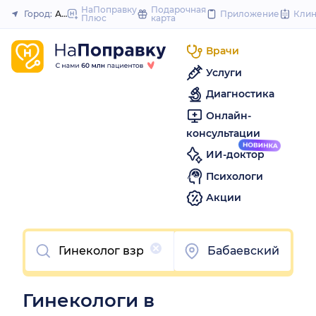
to
НаПоправку
Подарочная
Город:
Астрахань
Приложение
Кли
Плюс
карта
Закрыть
content
Врачи
Услуги
Диагностика
Онлайн-
консультации
ИИ-доктор
Психологи
Акции
Очистить
Бабаевский
Гинекологи в