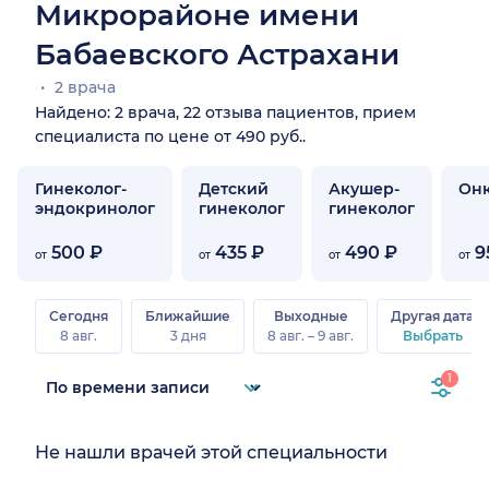
Микрорайоне имени
Бабаевского Астрахани
2 врача
Найдено: 2 врача, 22 отзыва пациентов, прием
специалиста по цене от 490 руб..
Гинеколог-
Детский
Акушер-
Онк
эндокринолог
гинеколог
гинеколог
500 ₽
435 ₽
490 ₽
9
от
от
от
от
Сегодня
Ближайшие
Выходные
Другая дата
8 авг.
3 дня
8 авг. – 9 авг.
Выбрать
1
Не нашли врачей этой специальности