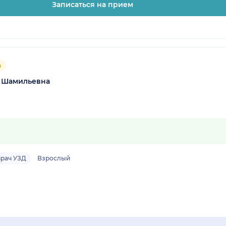
Записаться на прием
а
т Шамильевна
врач УЗД
Взрослый