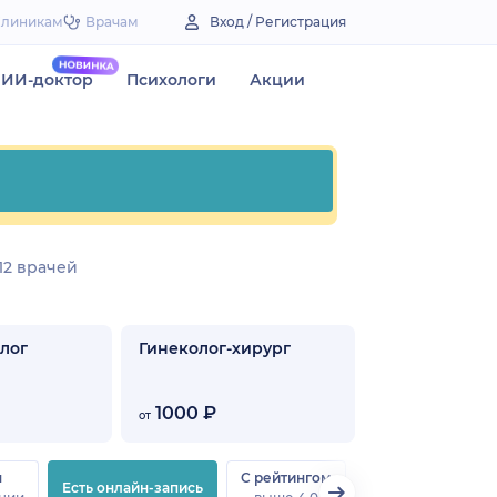
Клиникам
Врачам
Вход / Регистрация
ИИ-доктор
Психологи
Акции
12 врачей
лог
Гинеколог-хирург
1000 ₽
от
н
С рейтингом
Есть онлайн-запись