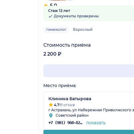
5.0
Стаж 12 лет
4 отзыва
Документы проверены
гинеколог
Взрослый
Стоимость приёма
2 200 ₽
Место приёма:
Клиника Батырова
4.7
91 отзыв
г Астрахань, ул Набережная Приволжского зат
Советский район
показать
+7 (901) 960-82-53