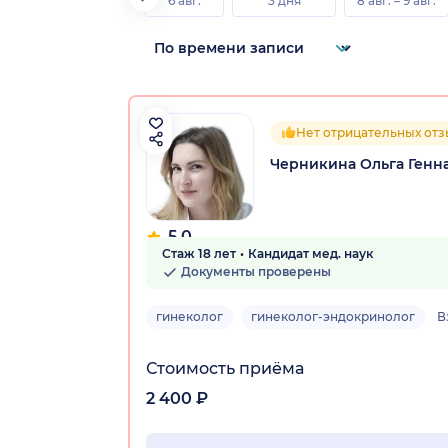
6 авг.
3 дня
8 авг. – 9 авг.
Нет отрицательных от
Черникина Ольга Генн
5.0
Стаж 18 лет
Кандидат мед. наук
10 отзывов
Документы проверены
гинеколог
гинеколог-эндокринолог
В
Стоимость приёма
2 400 ₽