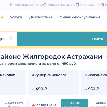
to
НаПоправку Плюс
Подарочная карта
Приложение
content
чи
Услуги
Диагностика
Онлайн-консультации
док
Найти
районе Жилгородок Астрахани
ов, прием специалиста по цене от 490 руб..
инеколог
Акушер-гинеколог
Онкогинеко
490 ₽
950 ₽
от
от
Другая дата
Очные
Онлай
Горящая цена