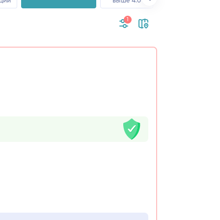
ции
выше 4.0
1