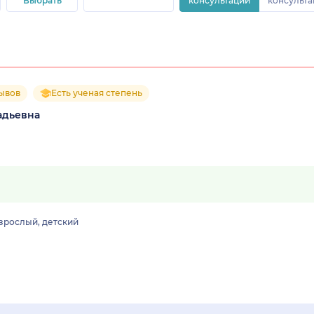
Выбрать
консультации
консульта
зывов
Есть ученая степень
адьевна
зрослый, детский