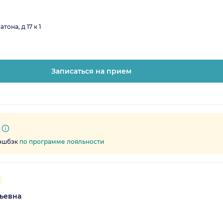
она, д 17 к 1
Записаться на прием
кэшбэк
по программе лояльности
ьевна