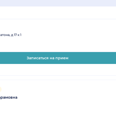
она, д 17 к 1
Записаться на прием
арамовна