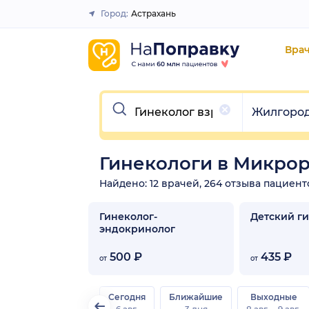
Город:
Астрахань
Закрыть
Вра
Очистить
Очистить
Жилгоро
Гинекологи в Микро
Найдено: 12 врачей, 264 отзыва пациент
Гинеколог-
Детский г
эндокринолог
500 ₽
435 ₽
от
от
Сегодня
Ближайшие
Выходные