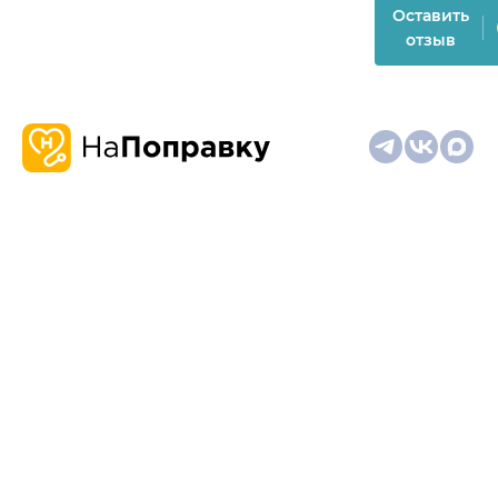
Оставить
отзыв
О
Запись
Клиникам
Телемедицина
Карта
нас
и
и
сайта
отзывы
врачам
На информационном ресурсе применяются
рекомендательные технологии (информационные технологии
предоставления информации на основе сбора,
систематизации и анализа сведений, относящихся к
предпочтениям пользователей сети "Интернет", находящихся
на территории Российской Федерации)
Материалы, размещённые на сайте, не предназначены для
постановки диагноза и лечения и не заменяют приём врача.