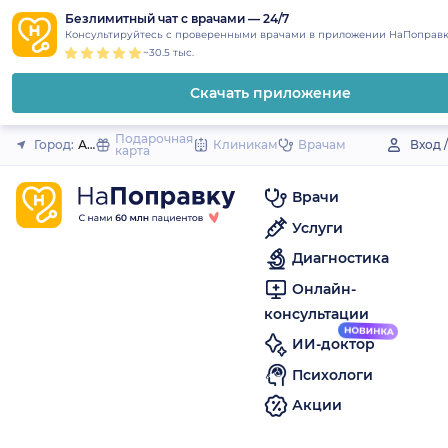
1
2
3
4
5
to
Безлимитный чат с врачами — 24/7
Закрыть
Консультируйтесь с проверенными врачами в приложении НаПоправк
content
~30.5 тыс.
Скачать приложение
Подарочная
Город:
Азнакаево
Клиникам
Врачам
Вход 
карта
Врачи
Услуги
Диагностика
Онлайн-
консультации
ИИ-доктор
Психологи
Акции